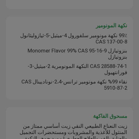
برنامج VR
نكهة المونومير
99٪ نكهة مونومير سلفورول 4-ميثيل-5-ثيازوليثانول
حولنا
CAS 137-00-8
بنزوتيازل Monomer Flavor 99% CAS 95-16-9
بنزوتيازل
جولة في المصنع
CAS 28588-74-1 النكهة المونومرية 2-ميثيل-3-
فورانتهيول
مراقبة الجودة
نقاء 99% نكهة مونومير ترانس-2،4-نوناديينال CAS
5910-87-2
اتصل بنا
أخبار
مسحوق الفاكهة
زيت النعناع الطبيعي النقي زيت أساسي ممتاز من
المنثول للأغذية والمشروبات ومستحضرات التجميل
نكهات الجوهر الغذائي
والعناية بالفم والعلاج العطري | مورد جوهر النكهة