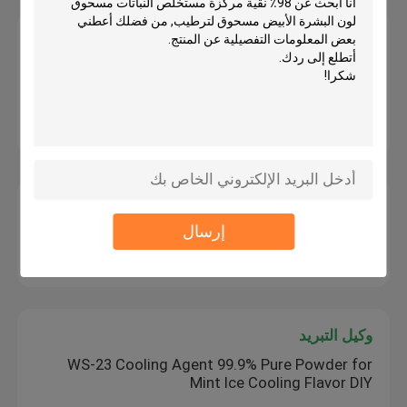
نكهة ورائحة
أعلى مستوى من NHDC العضوي Neosperidin
Dihydrochalcone CAS 20702-77-6 98٪ مستخلص
طبيعي للغذاء / العلف المُحلى المضاف مسحوق رقيق
في المخزون الجديد
نكهة اصطناعية
إرسال
High Quality Megastigmatrienone CAS 13215-88-
8 For Tobacco Flavors & Daily Chemicals
وكيل التبريد
WS-23 Cooling Agent 99.9% Pure Powder for
Mint Ice Cooling Flavor DIY