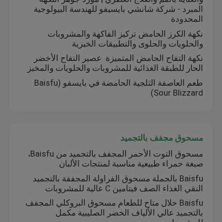
المبرد - شركة شانشي بايسيفو للهندسة البيولوجية
المحدودة
نكهة ورائحة
نكهة الكرز الحامض تركيز الفاكهة والمشروبات
والحلويات والحلوى والتطبيقات الخبزية
نكهة اصطناعية
نكهة التفاح الحامض المتميزة ️ عصير التفاح الأخضر
الحار للطبقة الغذائية للمشروبات والحلويات والمخبز
طعم العاصفة الثلجية الحامضة في بايسفو (Baisfu
وكيل التبريد
Sour Blizzard)
الزيوت النباتية الطبيعية
مسحوق مجفف بالتجميد
مستخلص نباتي نقي
مسحوق التوت الأحمر المجفف بالتجميد من Baisfu،
صبغة حمراء طبيعية مناسبة لمنتجات الألبان
Baisfu بالجملة مسحوق الفراولة المجففة بالتجميد
عامل الحلويات
النقي الغذاء الصف فيتامين C عالية للمشروبات
Baisfu حلال متاح للطعام مسحوق البروكلي المجفف
بالتجميد عالي الألياف الخضر الصليبية مكمل
نكهة المونومير