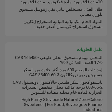
10مادة فلافونويد: مادة فلافونويد: مادة فلافونويد
طلاء الغذاء مستخلص نباتي نقي زنتوفيل مسحوق
بلوري معدني
المواد الخام الكيميائية النباتية استخراج إيكارين
مسحوق استخراج كريستال أصفر خفيف
عامل الحلويات
المحلي نيوتام مسحوق محلي طبيعي CAS 165450-
17-9 الصف الغذائي 99%
إمدادات المصنع 500 مرة أكثر حلاوة من السكر
هسبريتين ديهيدروكالكون CAS 35400-60-3
المنزل
بايسفو كحول سكر طبيعي جالاكتيتول دولسيتول CAS
608-66-2 درجة غذائية محلي منخفض السعرات
الحرارية لمادة خام محلية مضادة للتسوس
المنتجات
High Purity Stevioside Natural Zero-Calorie
Sweetener | For Food, Beverage & Pharma
Industries
فيديوهات