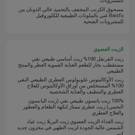
للمشروبات
مسحوق الكرنب المجفف بالتجميد عالي الذوبان من
مسحوق الفاكهة
Baisfu غني بالملونات الطبيعية للكلوروفيل
للمشروبات الصحية
مسحوق مجفف بالتجميد
الزيت العضوي
الزيت العضوي
زيت القرنفل 100% زيت أساسي طبيعي نقي
مستقطب بخار للطعم العناية الفموية العطر والمنتج
الطبيعي
المكونات الطبيعية لفقدان الوزن
زيت الأوكالبتوس غلوبولوس العطري الطبيعي النقي
100% المستخلص من أوراق الأوكالبتوس للعلاج
الصباغ الطبيعي
العطري والتنظيف والعناية الشخصية
100% زيت يانسون طبيعي نقي (زيت اليانسون
النجمي) زيت عطري ممتاز لنكهة الطعام والعطور
منتج الرعاية الصحية
والعلاج العطري
زيت الغذاء الزيت العضوي زيت البريلا زيت عباد
الشمس عالية الجودة لزيت الطهي في مخزون جديد
كبير