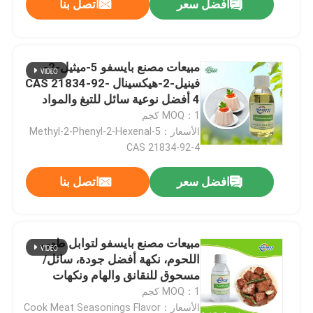
افضل سعر
اتصل بنا
مبيعات مصنع بايسفو 5-ميثيل-2-
فينيل-2-هيكسينال CAS 21834-92-
4 أفضل نوعية سائل للتبغ والمواد
الغذائية
MOQ：1 كجم
الأسعار：5-Methyl-2-Phenyl-2-Hexenal
CAS 21834-92-4
افضل سعر
اتصل بنا
مبيعات مصنع بايسفو لتوابل طهي
اللحوم، نكهة أفضل جودة، سائل/
مسحوق للنقانق والهام ونكهات
المعكرونة سريعة التحضير
MOQ：1 كجم
الأسعار：Cook Meat Seasonings Flavor