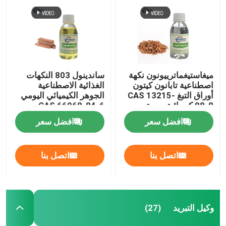
ميغاستيغماترييونون نكهة
ساندينول 803 النكهات
اصطناعية تابانون كيتون
الغذائية الاصطناعية
أوراق التبغ CAS 13215-
الجوهر الكيميائي اليومي
88-8 كيميائية يومية
CAS 66068-84-6
افضل سعر
افضل سعر
اتصل بنا
اتصل بنا
وكيل التبريد
(27)