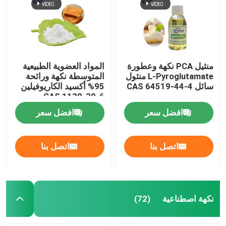
منثيل PCA نكهة وعطورة
المواد العضوية الطبيعية
L-Pyroglutamate منثول
المتوسطة نكهة ورائحة
سائل CAS 64519-44-4
95% أكسيد الكاريوفيلين
CAS 1139-30-6
افضل سعر
افضل سعر
اتصل بنا
اتصل بنا
نكهة اصطناعية
(72)