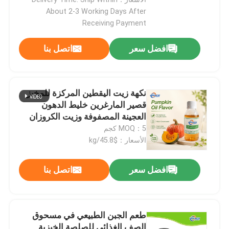
About 2-3 Working Days After
Receiving Payment
افضل سعر
اتصل بنا
نكهة زيت اليقطين المركزة للمخبز
قصير المارغرين خليط الدهون
العجينة المصفوفة وزيت الكروزان
MOQ：5 كجم
الأسعار：$45.8/kg
افضل سعر
اتصل بنا
اترك رسالة
طعم الجبن الطبيعي في مسحوق
الصف الغذائي للصلصة الخبزية