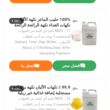
مسحوق الفاكهة
100% حليب الماعز نكهة الألبان
نكهات الغذاء نكهة الرائحة الرائحة
مسحوق مجفف بالتجميد
MOQ：11 كجم أي كمية من العبوات
المخصصة لا يوجد حد أدنى للطلب
الأسعار：Delivery Time: Ship Within
الزيت العضوي
About 2-3 Working Days After
Receiving Payment
المكونات الطبيعية لفقدان الوزن
افضل سعر
اتصل بنا
الصباغ الطبيعي
99.9 ٪ نكهات الألبان نكهة برتقالية
منتج الرعاية الصحية
مستحلبة إضافة غذائية غير زيتية
MOQ：12 كجم أي كمية من العبوات
المخصصة لا يوجد حد أدنى للطلب
الأسعار：Delivery Time: Ship Within