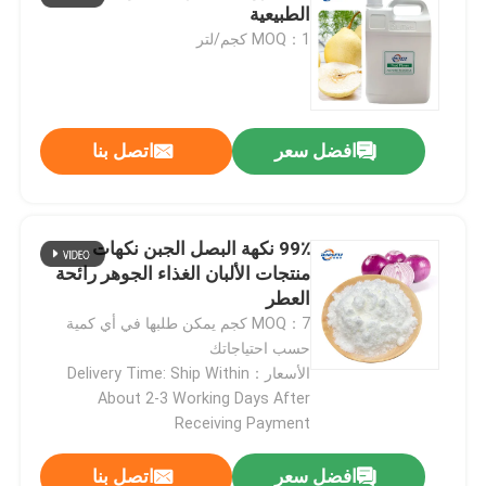
الطبيعية
MOQ：1 كجم/لتر
نكهة ورائحة
نكهة اصطناعية
افضل سعر
اتصل بنا
وكيل التبريد
99٪ نكهة البصل الجبن نكهات
الزيوت النباتية الطبيعية
منتجات الألبان الغذاء الجوهر رائحة
العطر
MOQ：7 كجم يمكن طلبها في أي كمية
مستخلص نباتي نقي
حسب احتياجاتك
الأسعار：Delivery Time: Ship Within
About 2-3 Working Days After
عامل الحلويات
Receiving Payment
نكهة المونومير
افضل سعر
اتصل بنا