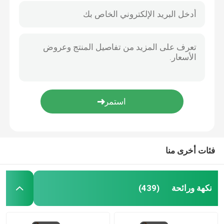
فئات أخرى منا
نكهة ورائحة
(439)