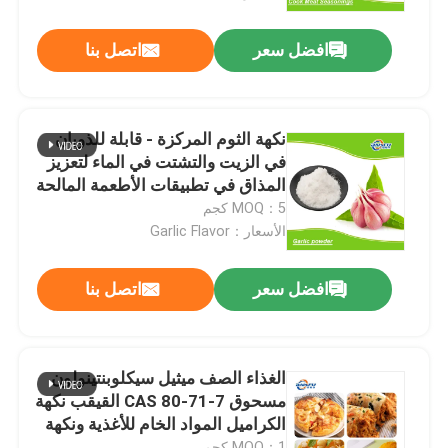
افضل سعر
اتصل بنا
نكهة الثوم المركزة - قابلة للذوبان
في الزيت والتشتت في الماء لتعزيز
المذاق في تطبيقات الأطعمة المالحة
MOQ：5 كجم
الأسعار：Garlic Flavor
افضل سعر
اتصل بنا
الغذاء الصف ميثيل سيكلوبنتينولون
مسحوق CAS 80-71-7 القيقب نكهة
الكراميل المواد الخام للأغذية ونكهة
العطر محسن
MOQ：1 كجم