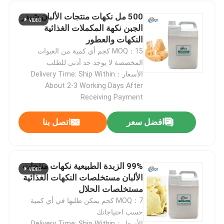
500 مل نكهات منتجات الألبان شيدر
الجبن نكهة المكملات الغذائية
النكهات والعطور
MOQ：15 كجم أي كمية من العبوات
المخصصة لا يوجد حد أدنى للطلب
الأسعار：Delivery Time: Ship Within
About 2-3 Working Days After
Receiving Payment
افضل سعر
اتصل بنا
99% الزبدة الطبيعية نكهات منتجات
الألبان مستخلصات النكهات الغذائية
مستخلصات الحلال
MOQ：7 كجم يمكن طلبها في أي كمية
حسب احتياجاتك
الأسعار：Delivery Time: Ship Within