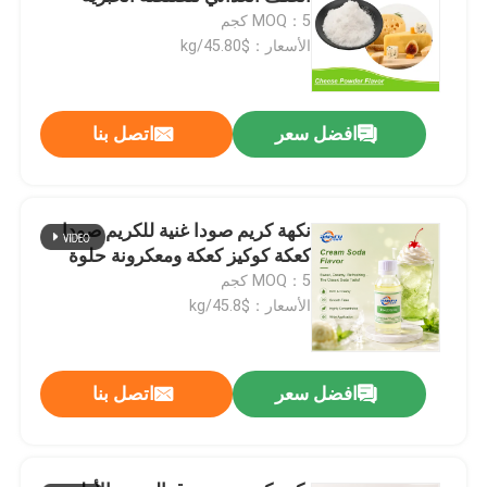
MOQ：5 كجم
الأسعار：$45.80/kg
افضل سعر
اتصل بنا
نكهة كريم صودا غنية للكريم صودا
كعكة كوكيز كعكة ومعكرونة حلوة
MOQ：5 كجم
إرسال
الأسعار：$45.8/kg
افضل سعر
اتصل بنا