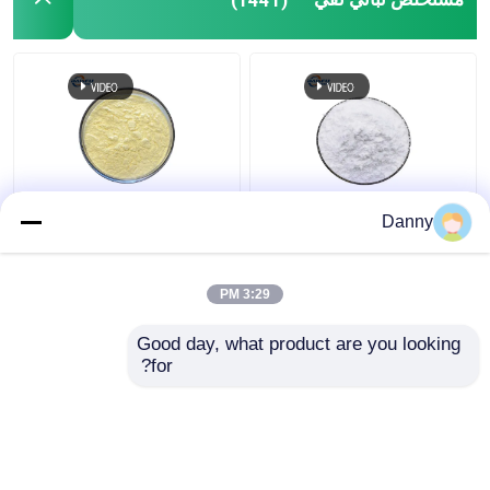
98٪ نقية مركزة مستخلص
506-32-1 مستخلص
Danny
النباتات مسحوق لون
نباتي نقي
البشرة الأبيض مسحوق
لترطيب
3:29 PM
افضل سعر
افضل سعر
Good day, what product are you looking 
for?
اتصل بنا
اتصل بنا