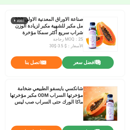
صناعة الاوراق المعدنية الاولى 200
مل مكبر للشهية مكبر لزيادة الوزن
شراب سريع أكثر سمكا مؤخرة
المنشط مشروب متعدد الفيتامينات
MOQ：25 زجاجة
مكمل مؤخرة تعزيز شراب الشكل
الأسعار：$ 3.5-$30
الحلم
افضل سعر
اتصل بنا
شانكسي بايسفو الطبيعي ضخامة
مؤخرتها السراب ODM مكبر مؤخرتها
ماكا الورك حتى السراب صب ليس
فيسي الأرداف المنتجات التوسيع