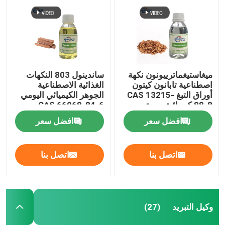
ميغاستيغماترييونون نكهة
ساندينول 803 النكهات
اصطناعية تابانون كيتون
الغذائية الاصطناعية
أوراق التبغ CAS 13215-
الجوهر الكيميائي اليومي
88-8 كيميائية يومية
CAS 66068-84-6
افضل سعر
افضل سعر
اتصل بنا
اتصل بنا
وكيل التبريد
(27)