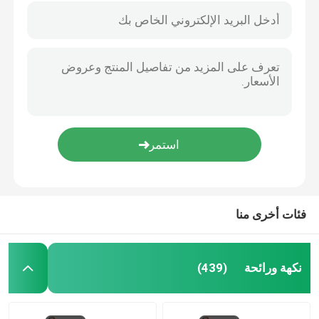
فئات أخرى منا
نكهة ورائحة
(439)