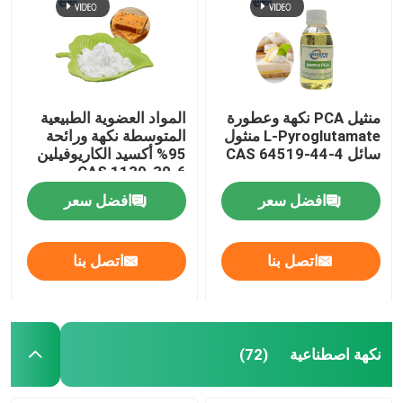
منثيل PCA نكهة وعطورة
المواد العضوية الطبيعية
L-Pyroglutamate منثول
المتوسطة نكهة ورائحة
سائل CAS 64519-44-4
95% أكسيد الكاريوفيلين
CAS 1139-30-6
افضل سعر
افضل سعر
اتصل بنا
اتصل بنا
نكهة اصطناعية
(72)