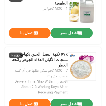
الطبيعية
MOQ：1 كجم/لتر
نكهة ورائحة
نكهة اصطناعية
افضل سعر
اتصل بنا
وكيل التبريد
99٪ نكهة البصل الجبن نكهات
الزيوت النباتية الطبيعية
منتجات الألبان الغذاء الجوهر رائحة
العطر
MOQ：7 كجم يمكن طلبها في أي كمية
مستخلص نباتي نقي
حسب احتياجاتك
الأسعار：Delivery Time: Ship Within
About 2-3 Working Days After
عامل الحلويات
Receiving Payment
نكهة المونومير
افضل سعر
اتصل بنا