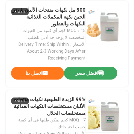
500 مل نكهات منتجات الألبان شيدر
الجبن نكهة المكملات الغذائية
النكهات والعطور
MOQ：15 كجم أي كمية من العبوات
المخصصة لا يوجد حد أدنى للطلب
الأسعار：Delivery Time: Ship Within
About 2-3 Working Days After
Receiving Payment
افضل سعر
اتصل بنا
99% الزبدة الطبيعية نكهات منتجات
الألبان مستخلصات النكهات الغذائية
مستخلصات الحلال
MOQ：7 كجم يمكن طلبها في أي كمية
حسب احتياجاتك
الأسعار：Delivery Time: Ship Within