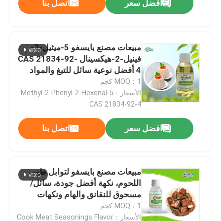
افضل سعر
اتصل بنا
مبيعات مصنع بايسفو 5-ميثيل-2-
فينيل-2-هيكسينال CAS 21834-92-
4 أفضل نوعية سائل للتبغ والمواد
الغذائية
MOQ：1 كجم
الأسعار：5-Methyl-2-Phenyl-2-Hexenal
CAS 21834-92-4
افضل سعر
اتصل بنا
مبيعات مصنع بايسفو لتوابل طهي
اللحوم، نكهة أفضل جودة، سائل/
مسحوق للنقانق والهام ونكهات
المعكرونة سريعة التحضير
MOQ：1 كجم
الأسعار：Cook Meat Seasonings Flavor