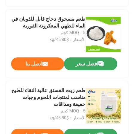
طعم مسحوق دجاج قابل للذوبان في
الماء للطهي المعكرونة الفورية
MOQ：5 كجم
الأسعار：$45.80/kg
افضل سعر
اتصل بنا
طعم زيت الفستق عالية النقاء للطبخ
مناسب لمنتجات اللحوم وجبات
خفيفة ومذاقات
MOQ：5 كجم
الأسعار：$45.80/kg