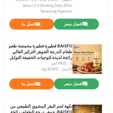
About 2-3 Working Days After
Receiving Payment
افضل سعر
اتصل بنا
BAISFU فطيرة فطيرة محمصة طعم
طعام الدرجة الجوهر التركيز العالي
رائحة لذيذة للوجبات الخفيفة التوابل
الطعام الفوري
MOQ：5 كجم
الأسعار：$45.80/kg
افضل سعر
اتصل بنا
اترك رسالة
نكهة لحم البقر المشوي الطبيعي من
BAISFU، جوهر درجة الطعام، رائحة