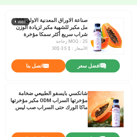
صناعة الاوراق المعدنية الاولى 200
مل مكبر للشهية مكبر لزيادة الوزن
شراب سريع أكثر سمكا مؤخرة
المنشط مشروب متعدد الفيتامينات
MOQ：25 زجاجة
مكمل مؤخرة تعزيز شراب الشكل
الأسعار：$ 3.5-$30
الحلم
افضل سعر
اتصل بنا
شانكسي بايسفو الطبيعي ضخامة
مؤخرتها السراب ODM مكبر مؤخرتها
ماكا الورك حتى السراب صب ليس
فيسي الأرداف المنتجات التوسيع