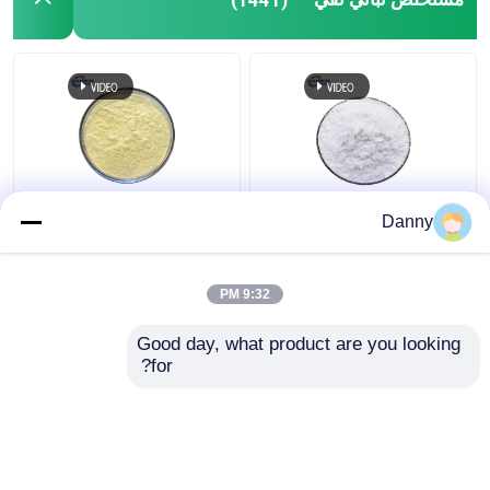
98٪ نقية مركزة مستخلص
506-32-1 مستخلص
Danny
النباتات مسحوق لون
نباتي نقي
البشرة الأبيض مسحوق
لترطيب
9:32 PM
افضل سعر
افضل سعر
Good day, what product are you looking 
for?
اتصل بنا
اتصل بنا