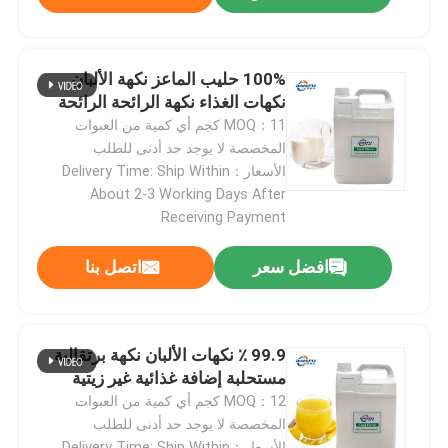
مسحوق الفاكهة
100% حليب الماعز نكهة الألبان
نكهات الغذاء نكهة الرائحة الرائحة
مسحوق مجفف بالتجميد
MOQ：11 كجم أي كمية من العبوات
المخصصة لا يوجد حد أدنى للطلب
الأسعار：Delivery Time: Ship Within
الزيت العضوي
About 2-3 Working Days After
Receiving Payment
المكونات الطبيعية لفقدان الوزن
افضل سعر
اتصل بنا
الصباغ الطبيعي
99.9 ٪ نكهات الألبان نكهة برتقالية
منتج الرعاية الصحية
مستحلبة إضافة غذائية غير زيتية
MOQ：12 كجم أي كمية من العبوات
المخصصة لا يوجد حد أدنى للطلب
الأسعار：Delivery Time: Ship Within