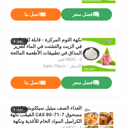
افضل سعر
اتصل بنا
نكهة الثوم المركزة - قابلة للذوبان
في الزيت والتشتت في الماء لتعزيز
المذاق في تطبيقات الأطعمة المالحة
MOQ：5 كجم
الأسعار：Garlic Flavor
افضل سعر
اتصل بنا
الغذاء الصف ميثيل سيكلوبنتينولون
مسحوق CAS 80-71-7 القيقب نكهة
الكراميل المواد الخام للأغذية ونكهة
العطر محسن
MOQ：1 كجم