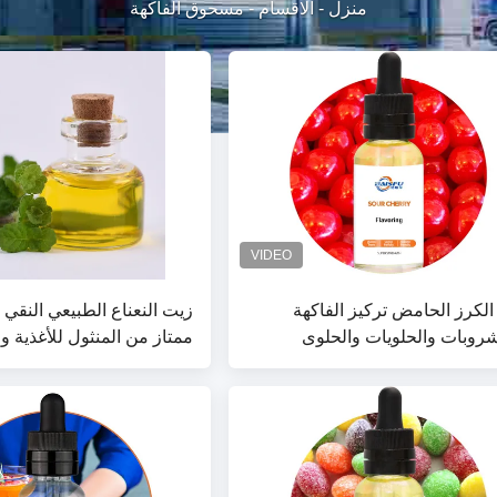
منزل
-
الاقسام
-
مسحوق الفاكهة
الكرز الحامض تركيز الفاكهة
زيت النعناع الطبيعي النق
روبات والحلويات والحلوى
ممتاز من المنثول للأغذية 
بيقات الخبزية
ومستحضرات التجميل والعناي
والعلاج العطري | مورد جوهر
المبرد - شركة شانشي بايس
البيولوجية المحدودة