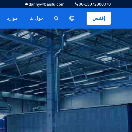
danny@baisfu.com
86-13072980070
إقتبس
حول بنا
موارد
描述