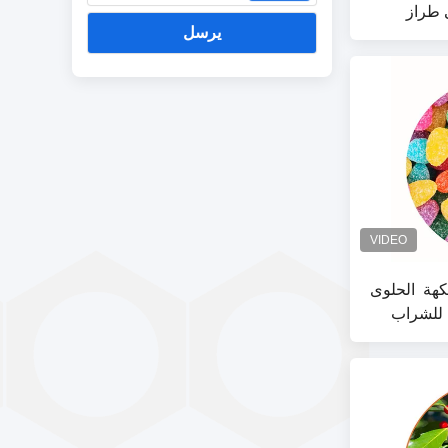
ى طراز
والحلوى
يرسل
هة ️ الحلوى
 للشراب