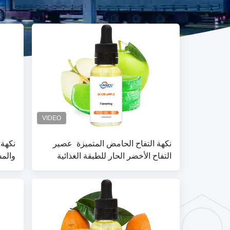
نكهة التفاح الحامض المتميزة ️ عصير
نكهة 
التفاح الأخضر الحار للطبقة الغذائية
والمش
للمشروبات والحلويات والمخبز
والتط