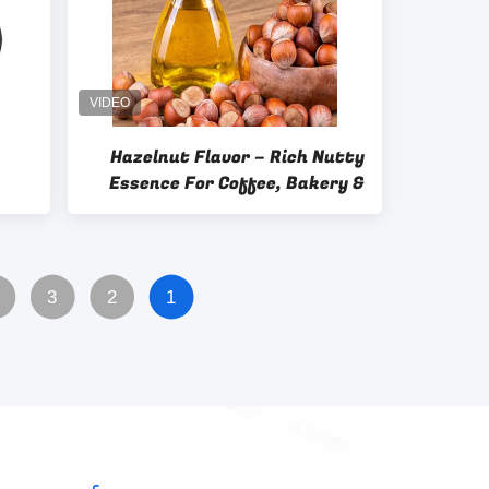
Hazelnut Flavor – Rich Nutty
Essence For Coffee, Bakery &
Confectionery Wholesale Food
Flavor
3
2
1