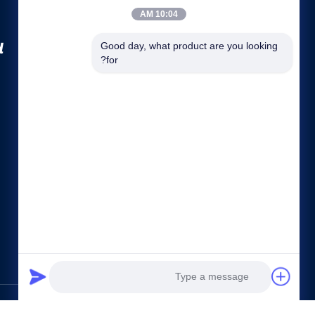
10:04 AM
.
Good day, what product are you looking 
for?
روابط سريعة
نبذة عن الشركة
جولة في المعمل
ضبط الجودة
خريطة الموقع
سياسة خاصة
اتصل بنا
الصين جيّد جودة نكهات الجوهر الغذائي المزود. © 2023 - 2026 . All Rights Reserved