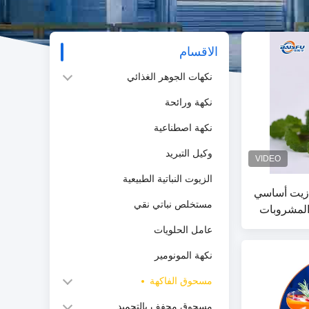
الاقسام
نكهات الجوهر الغذائي
نكهة ورائحة
نكهة اصطناعية
وكيل التبريد
الزيوت النباتية الطبيعية
ي زيت أساسي
مستخلص نباتي نقي
والمشروبات
ة بالفم
عامل الحلويات
 النكهة
نكهة المونومير
يفو للهندسة
مسحوق الفاكهة
مسحوق مجفف بالتجميد