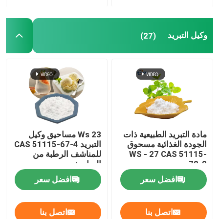
نكهة ورائحة
وكيل التبريد
(27)
نكهة اصطناعية
وكيل التبريد
الزيوت النباتية الطبيعية
مادة التبريد الطبيعية ذات
Ws 23 مساحيق وكيل
الجودة الغذائية مسحوق
التبريد CAS 51115-67-4
مستخلص نباتي نقي
WS - 27 CAS 51115-
للمناشف الرطبة من
70-9
الصابون
افضل سعر
افضل سعر
عامل الحلويات
نكهة المونومير
اتصل بنا
اتصل بنا