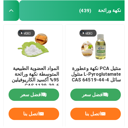
نكهة ورائحة
(439)
منثيل PCA نكهة وعطورة
المواد العضوية الطبيعية
L-Pyroglutamate منثول
المتوسطة نكهة ورائحة
سائل CAS 64519-44-4
95% أكسيد الكاريوفيلين
CAS 1139-30-6
المنزل
افضل سعر
افضل سعر
المنتجات
اتصل بنا
اتصل بنا
فيديوهات