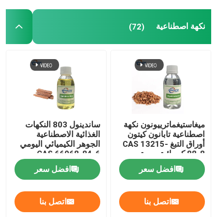
نكهة اصطناعية
(72)
برنامج VR
حولنا
جولة في المصنع
مراقبة الجودة
ميغاستيغماترييونون نكهة
ساندينول 803 النكهات
اصطناعية تابانون كيتون
الغذائية الاصطناعية
أوراق التبغ CAS 13215-
الجوهر الكيميائي اليومي
اتصل بنا
88-8 كيميائية يومية
CAS 66068-84-6
افضل سعر
افضل سعر
أخبار
اتصل بنا
اتصل بنا
نكهات الجوهر الغذائي