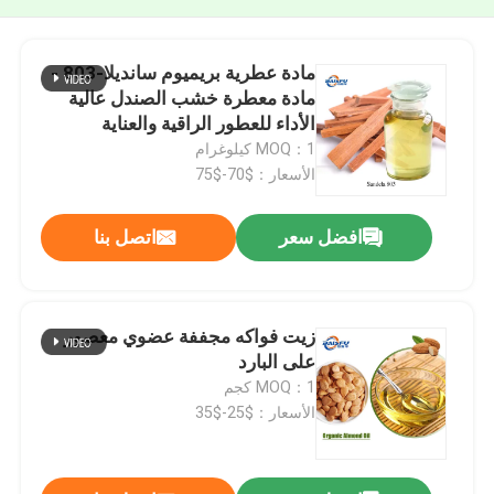
مادة عطرية بريميوم سانديلا-803 -
مادة معطرة خشب الصندل عالية
الأداء للعطور الراقية والعناية
الشخصية والعطور المنزلية
MOQ：1 كيلوغرام
الأسعار：$70-$75
افضل سعر
اتصل بنا
زيت فواكه مجففة عضوي معصور
على البارد
MOQ：1 كجم
الأسعار：$25-$35