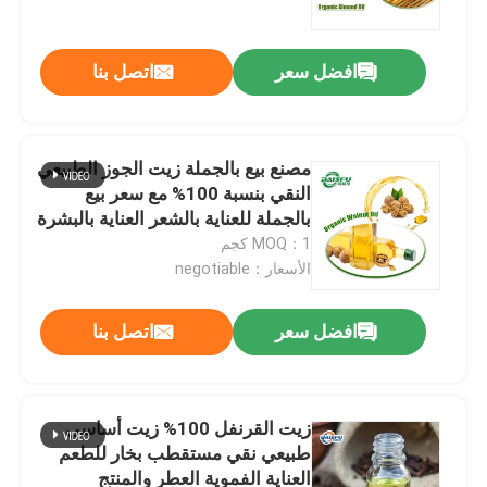
افضل سعر
اتصل بنا
مصنع بيع بالجملة زيت الجوز الطبيعي
النقي بنسبة 100% مع سعر بيع
بالجملة للعناية بالشعر العناية بالبشرة
MOQ：1 كجم
الأسعار：negotiable
افضل سعر
اتصل بنا
المنزل
المنتجات
زيت القرنفل 100% زيت أساسي
طبيعي نقي مستقطب بخار للطعم
العناية الفموية العطر والمنتج
فيديوهات