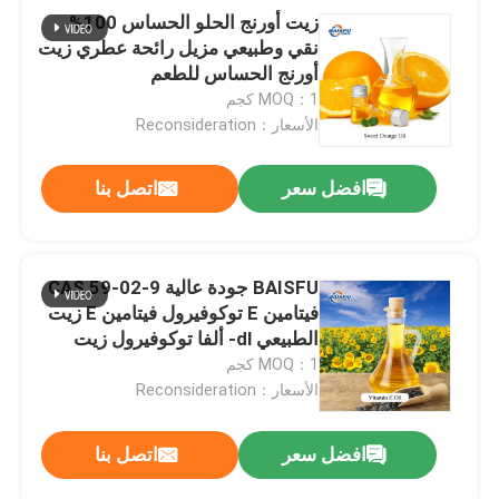
زيت أورنج الحلو الحساس 100%
نقي وطبيعي مزيل رائحة عطري زيت
مسحوق الفاكهة
أورنج الحساس للطعم
MOQ：1 كجم
مسحوق مجفف بالتجميد
الأسعار：Reconsideration
افضل سعر
اتصل بنا
الزيت العضوي
المكونات الطبيعية لفقدان الوزن
BAISFU جودة عالية CAS 59-02-9
فيتامين E توكوفيرول فيتامين E زيت
الصباغ الطبيعي
الطبيعي dl- ألفا توكوفيرول زيت
MOQ：1 كجم
الأسعار：Reconsideration
منتج الرعاية الصحية
افضل سعر
اتصل بنا