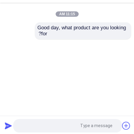
المشمش العضوي للكريم
زيت أساسي الزنجبيل
الجوهري
للطعم والعطور
11:15 AM
افضل سعر
افضل سعر
Good day, what product are you looking 
for?
اتصل بنا
اتصل بنا
عرض المزيد
منزل
حول نا
اتصل بنا
Desktop Site
خريطة الموقع
سياسة الخصوصية
جودة
نكهات الجوهر الغذائي
مصنع الصين.Copyright ©
2026 Shaanxi Baisifu Biological Engineering Co.,
Ltd.. All Rights Reserved.