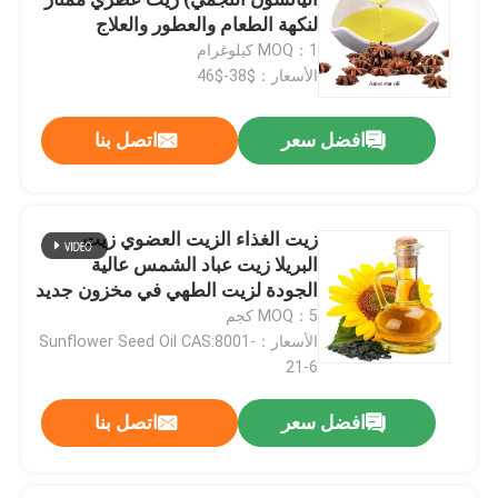
لنكهة الطعام والعطور والعلاج
العطري
MOQ：1 كيلوغرام
نكهة ورائحة
الأسعار：$38-$46
نكهة اصطناعية
افضل سعر
اتصل بنا
وكيل التبريد
زيت الغذاء الزيت العضوي زيت
البريلا زيت عباد الشمس عالية
الزيوت النباتية الطبيعية
الجودة لزيت الطهي في مخزون جديد
كبير
MOQ：5 كجم
مستخلص نباتي نقي
الأسعار：Sunflower Seed Oil CAS:8001-
21-6
عامل الحلويات
افضل سعر
اتصل بنا
نكهة المونومير