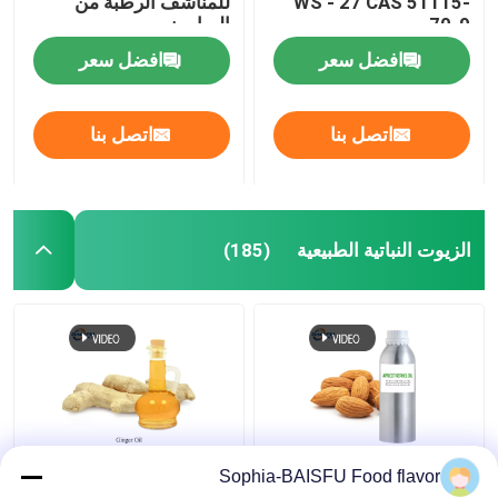
WS - 27 CAS 51115-
للمناشف الرطبة من
70-9
الصابون
افضل سعر
افضل سعر
اتصل بنا
اتصل بنا
الزيوت النباتية الطبيعية
(185)
زيت مستخلص نباتي
CAS 8007-08-7 زيت
Sophia-BAISFU Food flavor
طبيعي بلا لون زيت جوهر
أساسي نباتي طبيعي 99%