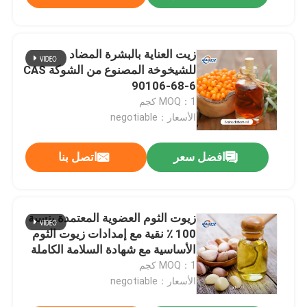
زيت العناية بالبشرة المضاد
للشيخوخة المصنوع من الشوكة CAS
90106-68-6
MOQ：1 كجم
الأسعار：negotiable
افضل سعر
اتصل بنا
زيوت الثوم العضوية المعتمدة بنسبة
100 ٪ نقية مع إمدادات زيوت الثوم
الأساسية مع شهادة السلامة الكاملة
MSDS الزيوت الأساسية ذات الشعار
MOQ：1 كجم
المخصص
الأسعار：negotiable