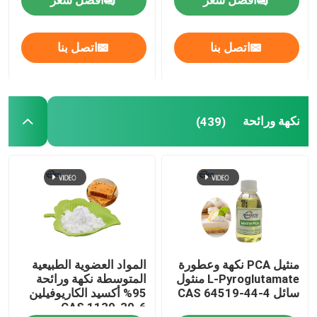
افضل سعر
افضل سعر
اتصل بنا
اتصل بنا
نكهة ورائحة
(439)
منثيل PCA نكهة وعطورة
المواد العضوية الطبيعية
L-Pyroglutamate منثول
المتوسطة نكهة ورائحة
سائل CAS 64519-44-4
95% أكسيد الكاريوفيلين
CAS 1139-30-6