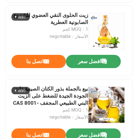
زيت الحلوى النقي العضوي للشموع
الصابونية العطرية
MOQ：1 كجم
الأسعار：negotiable
افضل سعر
اتصل بنا
بيع بالجملة بذور الكتان الصينية ذات
الجودة الجيدة للضغط على الزيت
البني الطبيعي المجفف CAS 8001-
26-1
MOQ：1 كجم
الأسعار：negotiable
افضل سعر
اتصل بنا