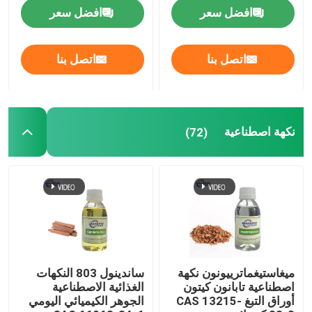
افضل سعر
افضل سعر
اتصل بنا
اتصل بنا
نكهة اصطناعية
(72)
ميغاستيغماترييونون نكهة
ساندينول 803 النكهات
اصطناعية تابانون كيتون
الغذائية الاصطناعية
أوراق التبغ CAS 13215-
الجوهر الكيميائي اليومي