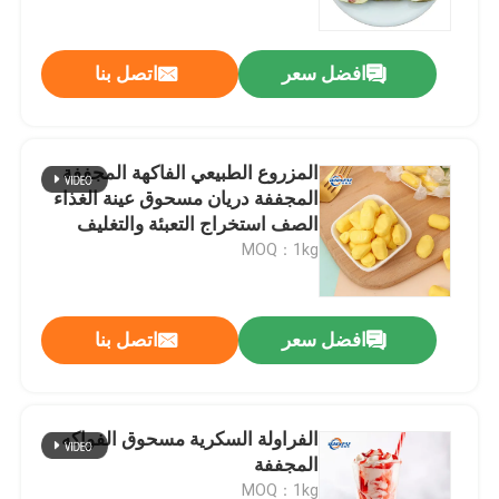
افضل سعر
اتصل بنا
المزروع الطبيعي الفاكهة المجففة
المجففة دريان مسحوق عينة الغذاء
الصف استخراج التعبئة والتغليف
خالية من المواد المعدلة وراثيا
MOQ：1kg
افضل سعر
اتصل بنا
المنزل
المنتجات
الفراولة السكرية مسحوق الفواكه
المجففة
فيديوهات
MOQ：1kg