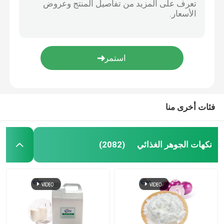
فئات أخرى منا
نكهات الجوهر الغذائي
(2082)