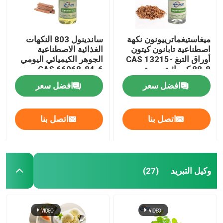
ميغاستيغماترييونون نكهة
ساندينول 803 النكهات
اصطناعية تابانون كيتون
الغذائية الاصطناعية
أوراق التبغ CAS 13215-
الجوهر الكيميائي اليومي
88-8 كيميائية يومية
CAS 66068-84-6
افضل سعر
افضل سعر
اتصل بنا
اتصل بنا
وكيل التبريد
(27)