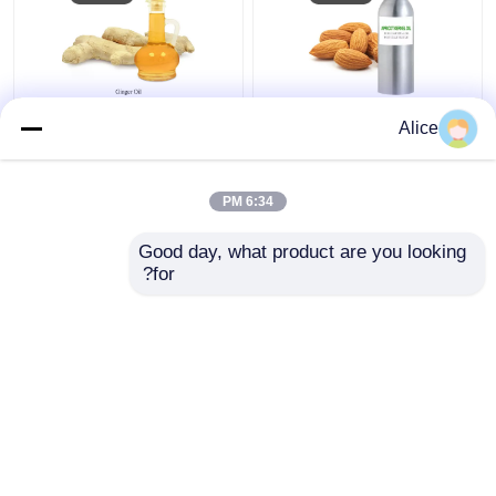
زيت مستخلص نباتي
CAS 8007-08-7 زيت
Alice
طبيعي بلا لون زيت جوهر
أساسي نباتي طبيعي 99%
المشمش العضوي للكريم
زيت أساسي الزنجبيل
الجوهري
للطعم والعطور
6:34 PM
افضل سعر
افضل سعر
Good day, what product are you looking 
for?
اتصل بنا
اتصل بنا
عرض المزيد
منزل
حول نا
اتصل بنا
Desktop Site