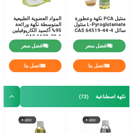
منثيل PCA نكهة وعطورة
المواد العضوية الطبيعية
L-Pyroglutamate منثول
المتوسطة نكهة ورائحة
سائل CAS 64519-44-4
95% أكسيد الكاريوفيلين
CAS 1139-30-6
افضل سعر
افضل سعر
اتصل بنا
اتصل بنا
نكهة اصطناعية
(72)