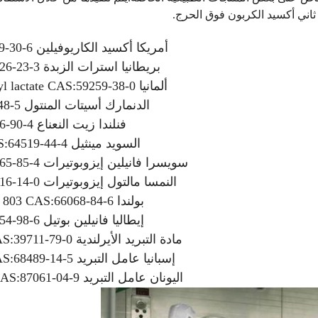
ثاني أكسيد الكربون فوق الحرج.
أمريكا أكسيد الكاريوفيلين CAS:1139-30-6
بريطانيا استرات الزبدة CAS:97926-23-3
ألمانيا L-Menthyl lactate CAS:59259-38-0
الدنمارك أسيتات المنتول CAS:89-48-5
فنلندا زيت النعناع CAS:8006-90-4
السويد مينثيل PCA CAS:64519-44-4
سويسرا فانيلين إيزوبوتيرات CAS:20665-85-4
النمسا مالتول إيزوبوتيرات CAS:65416-14-0
بولندا Sandenol 803 CAS:66068-84-6
إيطاليا فانيلين بوتيل CAS:82654-98-6
مادة التبريد الأيرلندية WS-3 CAS:39711-79-0
إسبانيا عامل التبريد WS-5 CAS:68489-14-5
اليونان عامل التبريد WS-10 CAS:87061-04-9