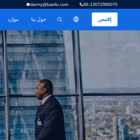
danny@baisfu.com
86-13072980070
إقتبس
حول بنا
موارد
描述