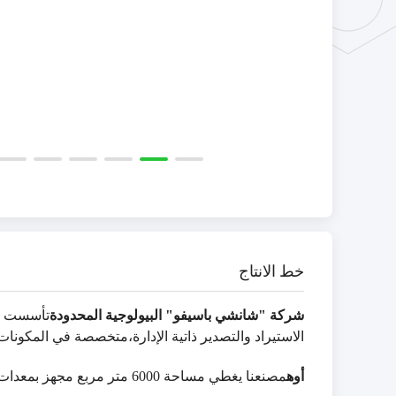
خط الانتاج
شركة "شانشي باسيفو" البيولوجية المحدودة
الاستيراد والتصدير ذاتية الإدارة،متخصصة في المكونات
أوه
مصنعنا يغطي مساحة 6000 متر مربع مجهز بمعدات متقدمة وعملية الإنتاج تتماشى مع إدارة الأغذية والعقاقير