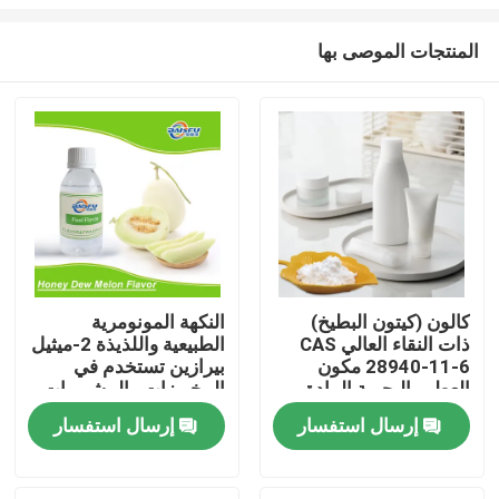
المنتجات الموصى بها
كالون (كيتون البطيخ)
النكهة المونومرية
ذات النقاء العالي CAS
الطبيعية واللذيذة 2-ميثيل
المنزل
28940-11-6 مكون
بيرازين تستخدم في
العطور البحرية المادة
المخبوزات والمشروبات
المائية الاصطناعية
الباردة والتبغ
المنتجات
إرسال استفسار
إرسال استفسار
فيديوهات