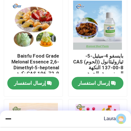
برنامج VR
حولنا
جولة في المصنع
بايسفو 4-ميثيل-5-
Baisfu Food Grade
ثيازوليثانول ((لحوم) CAS
Melonal Essence 2,6-
137-00-8 النكهة
Dimethyl-5-heptenal
مراقبة الجودة
المونومرية، الجوهر
CAS 106-72-9 نكهة
المضاف
البطيخ الطازجة
إرسال استفسار
إرسال استفسار
للمشروبات والعطور
اتصل بنا
اليومية
أخبار
Laura
نكهات الجوهر الغذائي