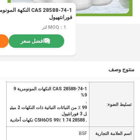
فورانتهيول
MOQ：1 لتر
افضل سعر
منتوج وصف
CAS 28588-74-1 النكهات المونومرية 9
9%
,
تسليط الضوء:
99 ٪ من النباتات النباتية ذات النكهات 2 ميثي
ل 3 فورانثيول
,
28588 74 1 C5H6OS 99٪ نكهات أحادية
اسم العلامة التجارية
BSF