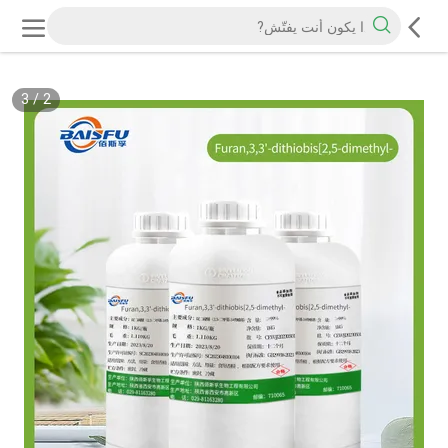
3
/
2