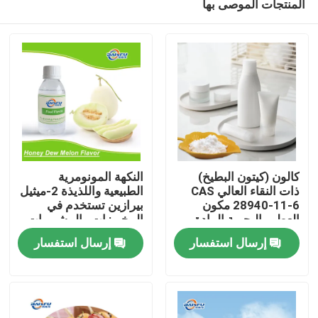
المنتجات الموصى بها
كالون (كيتون البطيخ)
النكهة المونومرية
ذات النقاء العالي CAS
الطبيعية واللذيذة 2-ميثيل
28940-11-6 مكون
بيرازين تستخدم في
العطور البحرية المادة
المخبوزات والمشروبات
المنزل
المائية الاصطناعية
الباردة والتبغ
إرسال استفسار
إرسال استفسار
المنتجات
فيديوهات