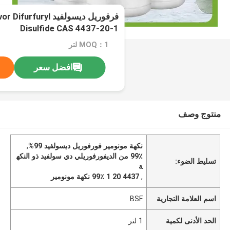
فرفوريل ديسولفيد uryl
Disulfide CAS 4437-20-1
MOQ：1 لتر
افضل سعر
منتوج وصف
نكهة مونومير فورفوريل ديسولفيد 99%
,
99٪ من الديفورفوريلي دي سولفيد ذو النكه
تسليط الضوء:
ة
,
4437 20 1 99٪ نكهة مونومير
اسم العلامة التجارية
BSF
الحد الأدنى لكمية
1 لتر