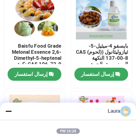
برنامج VR
حولنا
بايسفو 4-ميثيل-5-
Baisfu Food Grade
ثيازوليثانول ((لحوم) CAS
Melonal Essence 2,6-
جولة في المصنع
137-00-8 النكهة
Dimethyl-5-heptenal
المونومرية، الجوهر
CAS 106-72-9 نكهة
المضاف
البطيخ الطازجة
إرسال استفسار
إرسال استفسار
مراقبة الجودة
للمشروبات والعطور
اليومية
اتصل بنا
Laura
أخبار
10:28 PM
نكهات الجوهر الغذائي