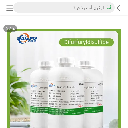
5
/
2