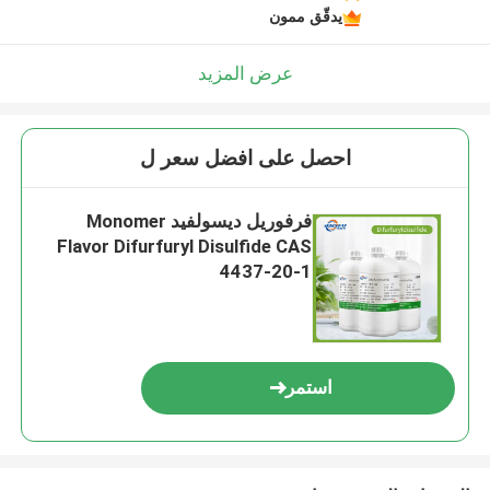
يدقّق ممون
عرض المزيد
احصل على افضل سعر ل
فرفوريل ديسولفيد Monomer
Flavor Difurfuryl Disulfide CAS
4437-20-1
استمر