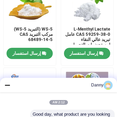
برنامج VR
L-Menthyl Lactate
WS-5 (التبريد WS-5)
حولنا
CAS 59259-38-0 عامل
مركب التبريد CAS
تبريد عالي النقاء
68489-14-5
لمستحضرات التجميل
جولة في المصنع
والعطور
إرسال استفسار
إرسال استفسار
مراقبة الجودة
اتصل بنا
Danny
أخبار
2:12 AM
نكهات الجوهر الغذائي
Good day, what product are you looking 