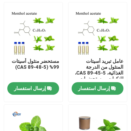
عامل تبريد أسيتات
مستحضر منثول أسيتات
المنثول من الدرجة
99% (CAS 89-48-5)
الغذائية، CAS 89-45-5،
للنكهات ومستحضرات
التجميل
إرسال استفسار
إرسال استفسار
المنزل
المنتجات
فيديوهات