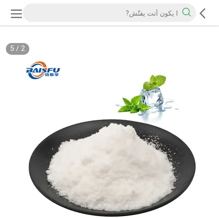
5
/
2