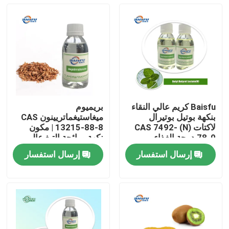
Baisfu كريم عالي النقاء
بريميوم
بنكهة بوتيل بوتيرال
ميغاستيغماتريينون CAS
لاكتات (N) CAS 7492-
13215-88-8 | مكون
78-0 درجة الغذاء
نكهة ورائحة التبغ عالي
لمستحضرات التجميل
النقاء للمواد الكيميائية
إرسال استفسار
إرسال استفسار
الشحن في جميع أنحاء
اليومية
المنزل
العالم
المنتجات
فيديوهات