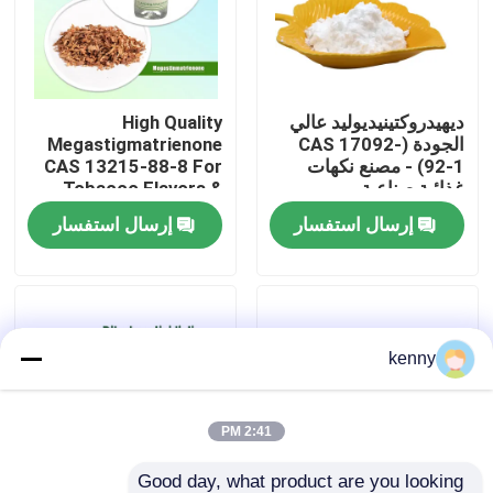
برنامج VR
ديهيدروكتينيديوليد عالي
High Quality
حولنا
الجودة (CAS 17092-
Megastigmatrienone
92-1) - مصنع نكهات
CAS 13215-88-8 For
غذائية صناعية
Tobacco Flavors &
جولة في المصنع
Daily Chemicals
إرسال استفسار
إرسال استفسار
مراقبة الجودة
اتصل بنا
kenny
أخبار
2:41 PM
نكهات الجوهر الغذائي
Good day, what product are you looking 