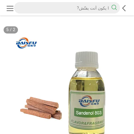
5
/
2