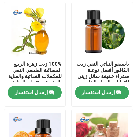
بايسفو النباتي النقي زيت
100% زيت زهرة الربيع
الكافور أفضل نوعية
المسائية الطبيعي النقي
صفراء خفيفة سائل زيتي
للمكملات الغذائية والعناية
للتوابل والمواد الخام
بالبشرة ومنتجات العناية
التجميلية
الشخصية
إرسال استفسار
إرسال استفسار
المنزل
المنتجات
فيديوهات