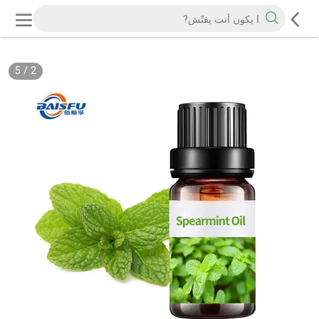
5
/
2