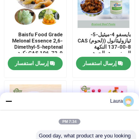
برنامج VR
بايسفو 4-ميثيل-5-
Baisfu Food Grade
حولنا
ثيازوليثانول ((لحوم) CAS
Melonal Essence 2,6-
137-00-8 النكهة
Dimethyl-5-heptenal
المونومرية، الجوهر
CAS 106-72-9 نكهة
جولة في المصنع
المضاف
البطيخ الطازجة
إرسال استفسار
إرسال استفسار
للمشروبات والعطور
اليومية
مراقبة الجودة
اتصل بنا
Laura
أخبار
7:34 PM
نكهات الجوهر الغذائي
Good day, what product are you looking 