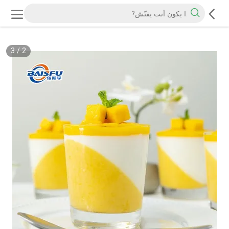
3
/
2