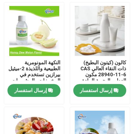
كالون (كيتون البطيخ)
النكهة المونومرية
ذات النقاء العالي CAS
الطبيعية واللذيذة 2-ميثيل
28940-11-6 مكون
بيرازين تستخدم في
العطور البحرية المادة
المخبوزات والمشروبات
المائية الاصطناعية
الباردة والتبغ
إرسال استفسار
إرسال استفسار
المنزل
المنتجات
فيديوهات