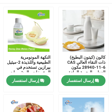
كالون (كيتون البطيخ)
النكهة المونومرية
ذات النقاء العالي CAS
الطبيعية واللذيذة 2-ميثيل
28940-11-6 مكون
بيرازين تستخدم في
العطور البحرية المادة
المخبوزات والمشروبات
المائية الاصطناعية
الباردة والتبغ
المنزل
إرسال استفسار
إرسال استفسار
المنتجات
فيديوهات