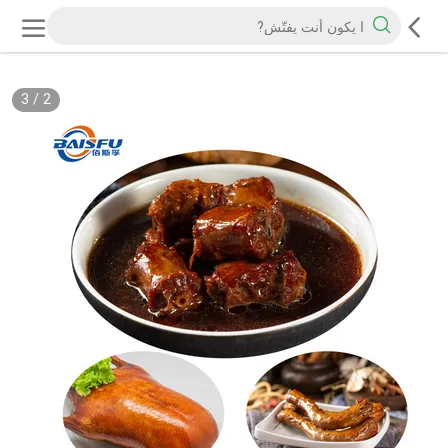
3
/
2