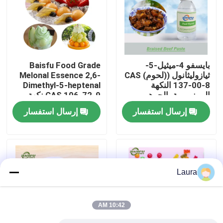
برنامج VR
حولنا
بايسفو 4-ميثيل-5-
Baisfu Food Grade
ثيازوليثانول ((لحوم) CAS
Melonal Essence 2,6-
137-00-8 النكهة
Dimethyl-5-heptenal
جولة في المصنع
المونومرية، الجوهر
CAS 106-72-9 نكهة
المضاف
البطيخ الطازجة
إرسال استفسار
إرسال استفسار
للمشروبات والعطور
مراقبة الجودة
اليومية
اتصل بنا
Laura
أخبار
10:42 AM
نكهات الجوهر الغذائي