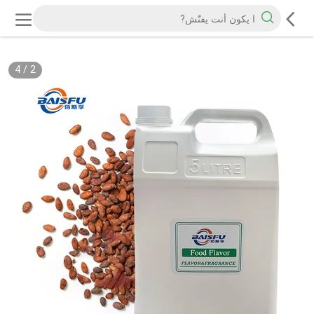
4
/
2