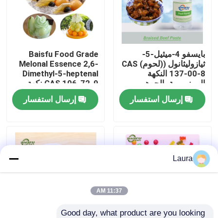
برنامج VR
بايسفو 4-ميثيل-5-
Baisfu Food Grade
حولنا
ثيازوليثانول ((لحوم) CAS
Melonal Essence 2,6-
137-00-8 النكهة
Dimethyl-5-heptenal
المونومرية، الجوهر
CAS 106-72-9 نكهة
جولة في المصنع
المضاف
البطيخ الطازجة
إرسال استفسار
إرسال استفسار
للمشروبات والعطور
اليومية
مراقبة الجودة
اتصل بنا
Laura
أخبار
11:37 AM
نكهات الجوهر الغذائي
Good day, what product are you looking 