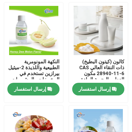
كالون (كيتون البطيخ)
النكهة المونومرية
ذات النقاء العالي CAS
الطبيعية واللذيذة 2-ميثيل
28940-11-6 مكون
بيرازين تستخدم في
العطور البحرية المادة
المخبوزات والمشروبات
المائية الاصطناعية
الباردة والتبغ
إرسال استفسار
إرسال استفسار
المنزل
المنتجات
فيديوهات