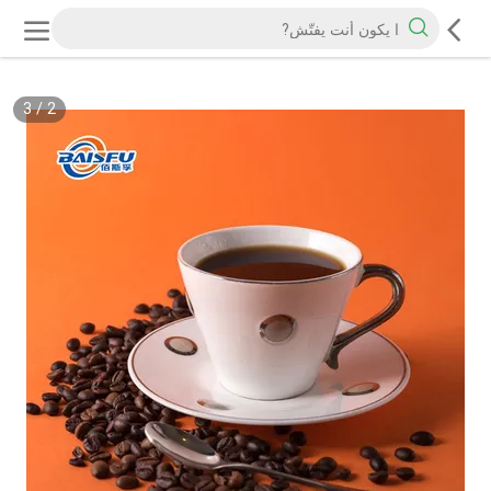
3
/
2