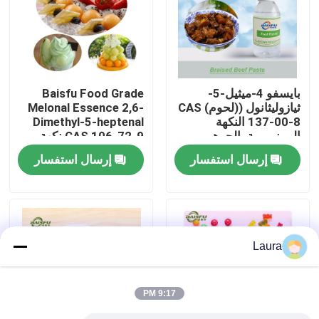
برنامج VR
حولنا
بايسفو 4-ميثيل-5-
Baisfu Food Grade
ثيازوليثانول ((لحوم) CAS
Melonal Essence 2,6-
137-00-8 النكهة
Dimethyl-5-heptenal
جولة في المصنع
المونومرية، الجوهر
CAS 106-72-9 نكهة
المضاف
البطيخ الطازجة
إرسال استفسار
إرسال استفسار
للمشروبات والعطور
مراقبة الجودة
اليومية
اتصل بنا
Laura
أخبار
9:17 PM
نكهات الجوهر الغذائي