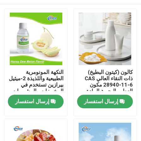
كالون (كيتون البطيخ)
النكهة المونومرية
ذات النقاء العالي CAS
الطبيعية واللذيذة 2-ميثيل
28940-11-6 مكون
بيرازين تستخدم في
العطور البحرية المادة
المخبوزات والمشروبات
المائية الاصطناعية
الباردة والتبغ
المنزل
إرسال استفسار
إرسال استفسار
المنتجات
فيديوهات