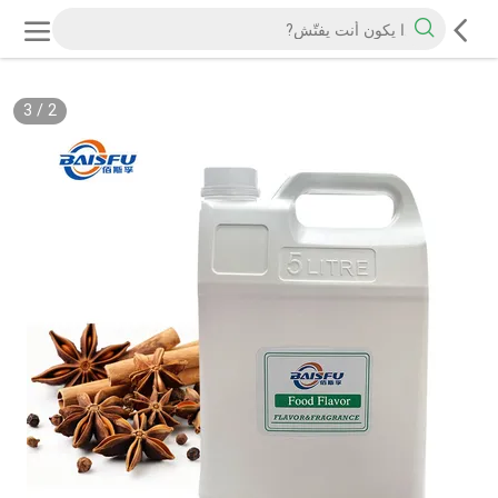
3
/
2