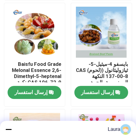
برنامج VR
حولنا
جولة في المصنع
بايسفو 4-ميثيل-5-
Baisfu Food Grade
ثيازوليثانول ((لحوم) CAS
Melonal Essence 2,6-
مراقبة الجودة
137-00-8 النكهة
Dimethyl-5-heptenal
المونومرية، الجوهر
CAS 106-72-9 نكهة
المضاف
البطيخ الطازجة
إرسال استفسار
إرسال استفسار
اتصل بنا
للمشروبات والعطور
اليومية
أخبار
Laura
نكهات الجوهر الغذائي