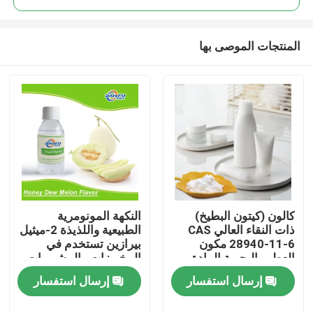
المنتجات الموصى بها
كالون (كيتون البطيخ)
النكهة المونومرية
المنزل
ذات النقاء العالي CAS
الطبيعية واللذيذة 2-ميثيل
28940-11-6 مكون
بيرازين تستخدم في
العطور البحرية المادة
المخبوزات والمشروبات
المنتجات
المائية الاصطناعية
الباردة والتبغ
إرسال استفسار
إرسال استفسار
فيديوهات