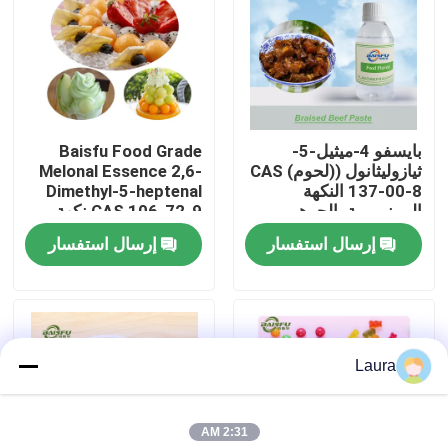
برنامج VR
حولنا
بايسفو 4-ميثيل-5-
Baisfu Food Grade
ثيازوليثانول ((لحوم) CAS
Melonal Essence 2,6-
جولة في المصنع
137-00-8 النكهة
Dimethyl-5-heptenal
المونومرية، الجوهر
CAS 106-72-9 نكهة
المضاف
البطيخ الطازجة
إرسال استفسار
إرسال استفسار
مراقبة الجودة
للمشروبات والعطور
اليومية
اتصل بنا
Laura
أخبار
2:31 AM
نكهات الجوهر الغذائي