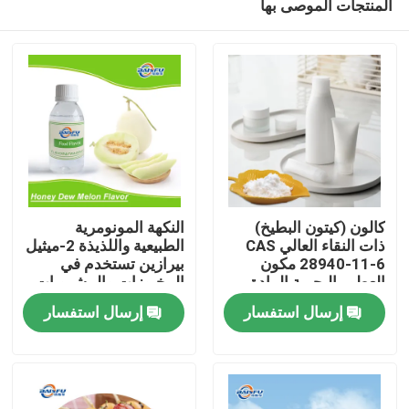
المنتجات الموصى بها
كالون (كيتون البطيخ)
النكهة المونومرية
ذات النقاء العالي CAS
الطبيعية واللذيذة 2-ميثيل
28940-11-6 مكون
بيرازين تستخدم في
العطور البحرية المادة
المخبوزات والمشروبات
المنزل
المائية الاصطناعية
الباردة والتبغ
إرسال استفسار
إرسال استفسار
المنتجات
فيديوهات