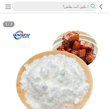
3
/
2