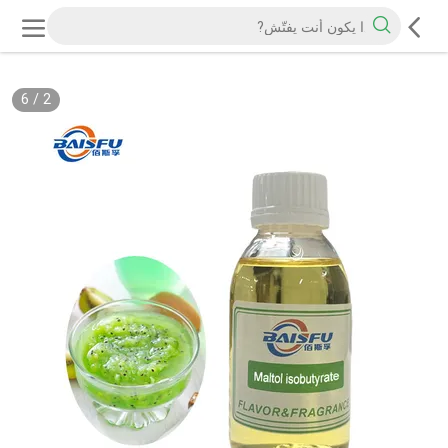
6
/
2