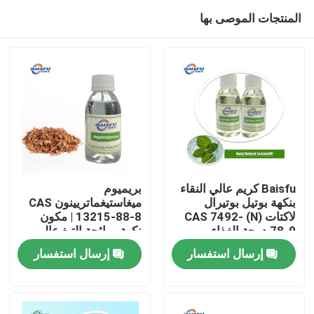
المنتجات الموصى بها
Baisfu كريم عالي النقاء
بريميوم
بنكهة بوتيل بوتيرال
ميغاستيغماتريينون CAS
لاكتات (N) CAS 7492-
13215-88-8 | مكون
المنزل
78-0 درجة الغذاء
نكهة ورائحة التبغ عالي
لمستحضرات التجميل
النقاء للمواد الكيميائية
إرسال استفسار
إرسال استفسار
الشحن في جميع أنحاء
اليومية
المنتجات
العالم
فيديوهات