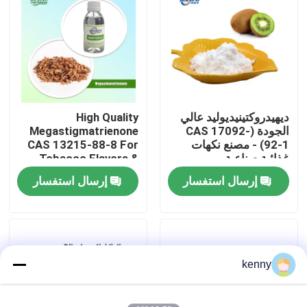
برنامج VR
حولنا
ديهيدروكتينيديوليد عالي
High Quality
جولة في المصنع
الجودة (CAS 17092-
Megastigmatrienone
92-1) - مصنع نكهات
CAS 13215-88-8 For
غذائية صناعية
Tobacco Flavors &
مراقبة الجودة
Daily Chemicals
إرسال استفسار
إرسال استفسار
اتصل بنا
أخبار
kenny
نكهات الجوهر الغذائي