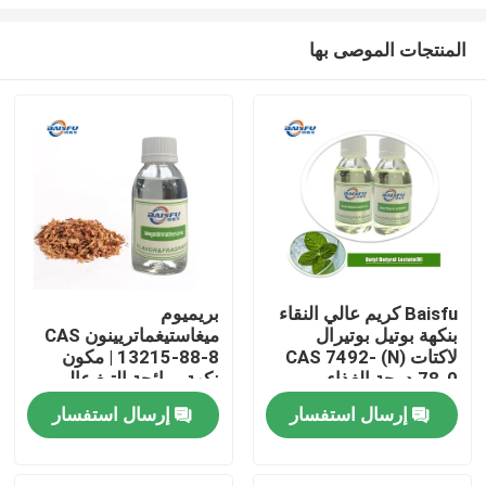
المنتجات الموصى بها
Baisfu كريم عالي النقاء
بريميوم
بنكهة بوتيل بوتيرال
ميغاستيغماتريينون CAS
المنزل
لاكتات (N) CAS 7492-
13215-88-8 | مكون
78-0 درجة الغذاء
نكهة ورائحة التبغ عالي
لمستحضرات التجميل
النقاء للمواد الكيميائية
المنتجات
إرسال استفسار
إرسال استفسار
الشحن في جميع أنحاء
اليومية
العالم
فيديوهات