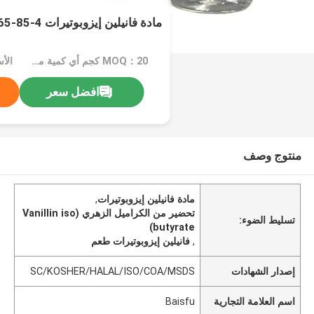
مادة فانيلين إيزوبوتيرات CAS20665-85-4
MOQ：20 كجم أي كمية من العبوات المخصصة لا يوجد حد أدنى للطلب
افضل سعر
منتوج وصف
مادة فانيلين إيزوبوتيرات
,
تحضير من الكراميل الزهري (Vanillin iso
تسليط الضوء:
butyrate)
,
فانيلين إيزوبوتيرات طعم
إصدار الشهادات
SC/KOSHER/HALAL/ISO/COA/MSDS
اسم العلامة التجارية
Baisfu