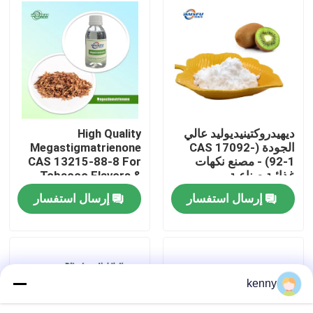
برنامج VR
حولنا
جولة في المصنع
ديهيدروكتينيديوليد عالي
High Quality
الجودة (CAS 17092-
Megastigmatrienone
92-1) - مصنع نكهات
CAS 13215-88-8 For
مراقبة الجودة
غذائية صناعية
Tobacco Flavors &
Daily Chemicals
إرسال استفسار
إرسال استفسار
اتصل بنا
أخبار
kenny
نكهات الجوهر الغذائي