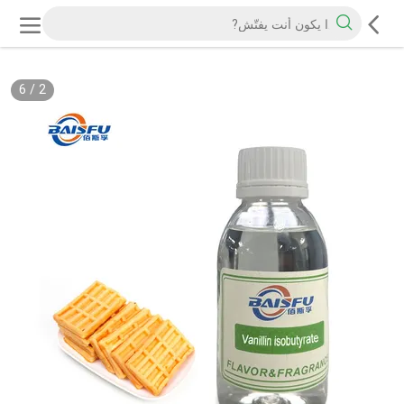
6
/
2