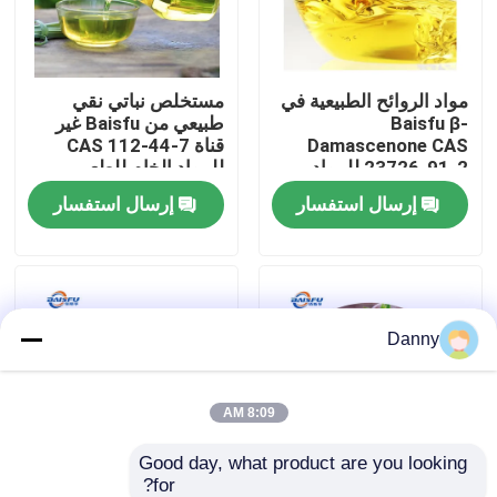
برنامج VR
مواد الروائح الطبيعية في
مستخلص نباتي نقي
Baisfu β-
طبيعي من Baisfu غير
حولنا
Damascenone CAS
قناة CAS 112-44-7
23726-91-2 للمواد
للمواد الخام للطعم
الخام للنكهات الغذائية
الغذائي والعطور اليومية
إرسال استفسار
إرسال استفسار
جولة في المصنع
والعطور التجميلية
مراقبة الجودة
Danny
اتصل بنا
أخبار
8:09 AM
Good day, what product are you looking 
نكهات الجوهر الغذائي
for?
بايسفو الطبيعي δ-
أعلى مستوى من NHDC