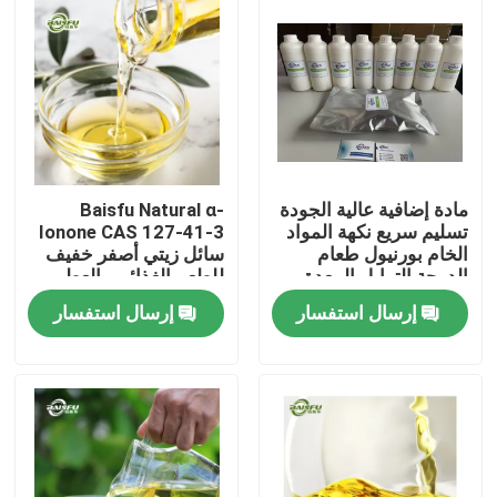
مادة إضافية عالية الجودة
Baisfu Natural α-
تسليم سريع نكهة المواد
Ionone CAS 127-41-3
الخام بورنيول طعام
سائل زيتي أصفر خفيف
الدرجة التوابل المعدة
للطعم الغذائي والعطور
نكهة
التجميلية
إرسال استفسار
إرسال استفسار
المنزل
المنتجات
فيديوهات