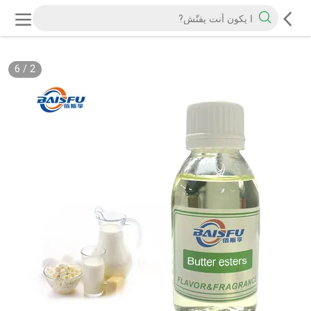
6
/
2