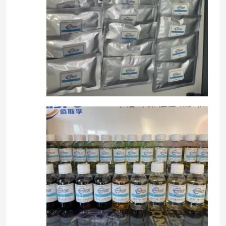
نكهة ورائحة
نكهة اصطناعية
وكيل التبريد
الزيوت النباتية الطبيعية
مستخلص نباتي نقي
عامل الحلويات
نكهة المونومير