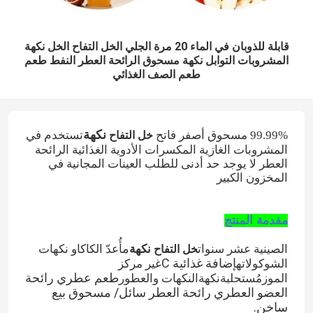
قابلة للذوبان في الماء 20 مرة الجلي الخل التفاح الخل نكهة
المشروبات التوابل نكهة مسحوق الرائحة العطر النفط طعم
طعم الصف الغذائي
نكهة
تستخدم في
99.99% مسحوق أصفر فاتح
خل التفاح
المشروبات الغازية المكسرات الأدوية الغذائية الرائحة
العطر لا يوجد حد أدنى للطلب العينات المجانية في
المخزون الكبير
مقدمة المنتج
م
الصينية عشر سنوات
نكهة
أُعدّ الكاكاو
نكهات
خل التفاح
إضافة غذائية C
الشوكولاته
غير مركز
طعم عطري رائحة
الموز
مُستحلبة
نكهة
النكهات والعطور
العضو العطري رائحة العطر سائل/ مسحوق بيع
ساخن.