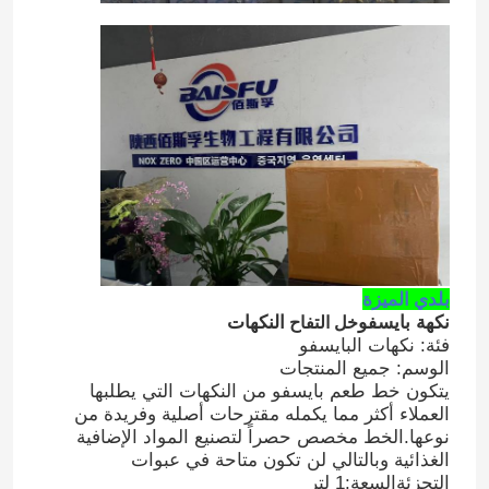
مسحوق الفاكهة
مسحوق مجفف بالتجميد
الزيت العضوي
المكونات الطبيعية لفقدان الوزن
بلدي
الميزة
نكهة بايسفو
خل التفاح
النكهات
الصباغ الطبيعي
فئة: نكهات البايسفو
الوسم: جميع المنتجات
يتكون خط طعم بايسفو من النكهات التي يطلبها
منتج الرعاية الصحية
العملاء أكثر مما يكمله مقترحات أصلية وفريدة من
نوعها.الخط مخصص حصراً لتصنيع المواد الإضافية
الغذائية وبالتالي لن تكون متاحة في عبوات
التجزئةالسعة:1 لتر