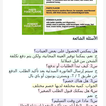
الأسئلة الشائعة
هل يمكنني الحصول على بعض العينات؟
ج: نعم، يمكننا توفير العينة المجانية، ولكن يتم دفع تكلفة
الشحن من قبل عملائنا.
س2: كيف تبدأ الطلبات أو تدفع؟
ج: سيتم إرسال الفاتورة المبدئية بعد تأكيد الطلب. الدفع
عن طريق T / T، ويسترن يونيون أو باي بال
س3: هل هناك خصم؟
الجواب: كمية مختلفة لديها خصم مختلف.
س4:هل يمكنك قبول الطلب الصغير؟
ج: نعم.
س5: ماذا عن وقت التسليم؟
ج: حوالي 3-6 أيام بعد تأكيد الدفع (باستثناء العطل