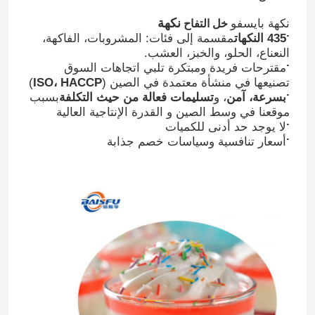
نكهة
نكهة بايسفو
خل التفاح
.
435 النكهات
مقسمة إلى فئات: المشروبات، الفاكهة،
النعناع، الحلو، والخبز، العشب.
.
مقترحات فريدة ومبتكرة تلبي اتجاهات السوق
تصنيعها في منشأة معتمدة في الصين (
ISO، HACCP
)
.
بسرعة، آمن
، و
تسليمات فعالة من حيث التكلفة
بسبب
موقعنا في وسط الصين و القدرة الإنتاجية العالية
.
لا يوجد حد أدنى للكميات
.
أسعار تنافسية وسياسات خصم جذابة