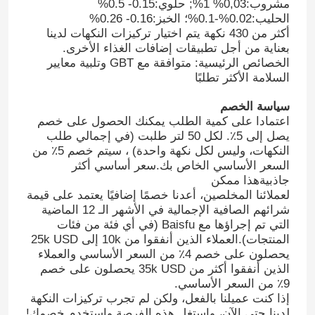
مشروب:0,03% 1%; حلوي:0.15- 0.5%
الحليب:0.02%-0.1%؛ الخبز:0.16- 0.26%
أكثر من 430 نكهة يتم اختيار تركيزات النكهات لدينا
بعناية من أجل تطبيقات إضافات الغذاء الأخرى.
الخصائص الرئيسية: متوافقة مع GBT وتلبية معايير
السلامة الأكثر تطلبًا
سياسة الخصم
اعتمادا على كمية الطلب يمكنك الحصول على خصم
يصل إلى 5٪. لكل 50 لتر طلبت (في إجمالي طلب
النكهات، وليس لكل نكهة واحدة) ، سيتم خصم 5٪ من
السعر الأساسي الخاص بك.سعر أساسي أكثر
جاذبيةهذا ممكن
لعملائنا المخلصين، أعدنا خصمًا إضافيًا يعتمد على قيمة
شرائهم الصافية الإجمالية في الأشهر الـ 12 الماضية
التي تم إجراؤها مع Baisfu (في أي فئة من فئات
المنتجات).العملاء الذين أنفقوا من 10k إلى 25k USD
يحصلون على خصم 4٪ من السعر الأساسي والعملاء
الذين أنفقوا أكثر من 35k USD يحصلون على خصم
9٪ من السعر الأساسي.
إذا كنت عميلنا بالفعل، ولكن لم تجرب تركيزات النكهة
لدينا حتى الآن، واستغل هذه الفرصة واستخدم خصمك!