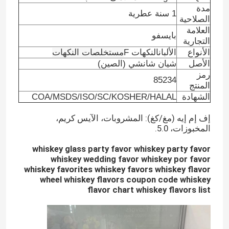
مدة
1 سنة عطرية
الصلاحية
العلامة
بايسفو
التجارية
الأنواع
الألبان
النكهات F
مستخلصات النكهات
الأصل
شيان شانشي (الصين)
رمز
85234
المنتج
الشهادة
COA/MSDS/ISO/SC/KOSHER/HALAL
إف إم إيه (مغ/كغ): المشروبات، الآيس كريم،
المخبوزات، 5.0.
whiskey glass party favor whiskey party favor
whiskey wedding favor whiskey por favor
المنزل
whiskey favorites whiskey favors whiskey flavor
wheel whiskey flavors coupon code whiskey
flavor chart whiskey flavors list
المنتجات
فيديوهات