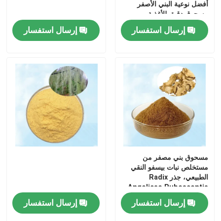
أفضل نوعية البني الأصفر
مسحوق دقيق للأغذية
والمشروبات ومستحضرات
إرسال استفسار
إرسال استفسار
التجميل
مسحوق بني مصفر من
مستخلص نبات بيسفو النقي
الطبيعي، جذر Radix
Angelicae Pubescentis
P.E. بنسبة 10:1، يستخدم في
إرسال استفسار
إرسال استفسار
الطب