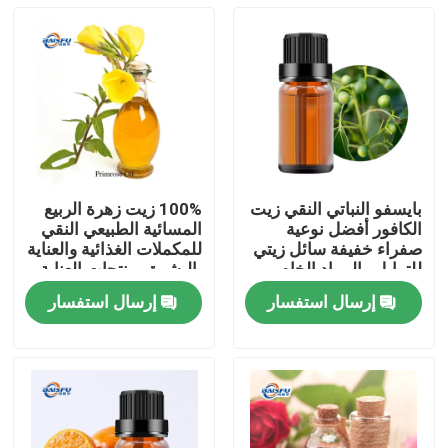
بايسفو النباتي النقي زيت
100% زيت زهرة الربيع
الكافور أفضل نوعية
المسائية الطبيعي النقي
صفراء خفيفة سائل زيتي
للمكملات الغذائية والعناية
للتوابل والمواد الخام
بالبشرة ومنتجات العناية
التجميلية
الشخصية
إرسال استفسار
إرسال استفسار
المنزل
المنتجات
فيديوهات