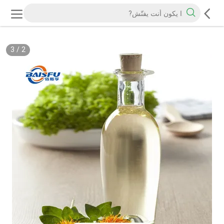
3
/
2