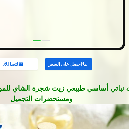
احصل على السعر
ﺎﺘﺼﻟ ﺍﻶﻧ
 نباتي أساسي طبيعي زيت شجرة الشاي للمواد ا
ومستحضرات التجميل