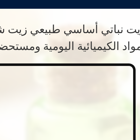
يت نباتي أساسي طبيعي زيت ش
واد الكيميائية اليومية ومستح