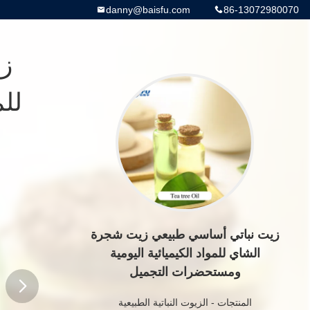
danny@baisfu.com
86-13072980070
ز
للم
زيت نباتي أساسي طبيعي زيت شجرة
الشاي للمواد الكيميائية اليومية
ومستحضرات التجميل
المنتجات
-
الزيوت النباتية الطبيعية