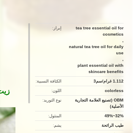
button
tea tree essential oil for
إبراز
cosmetics
,
natural tea tree oil for daily
use
,
plant essential oil with
skincare benefits
1.112 غرام/سم3
الكثافة النسبية
زيت
colorless
اللون
OBM (تصنيع العلامة التجارية
نوع التوريد
الأصلية)
32%~49%
المنثول
طيب الرائحة
يشم