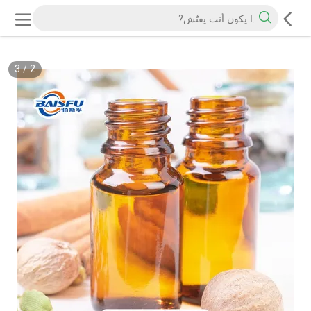
3
/
2