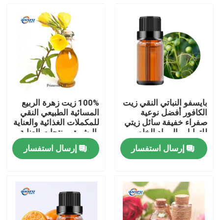
بايسفو النباتي النقي زيت
100% زيت زهرة الربيع
الكافور أفضل نوعية
المسائية الطبيعي النقي
صفراء خفيفة سائل زيتي
للمكملات الغذائية والعناية
للتوابل والمواد الخام
بالبشرة ومنتجات العناية
التجميلية
الشخصية
إرسال استفسار
إرسال استفسار
المنزل
المنتجات
فيديوهات