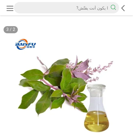
3
/
2