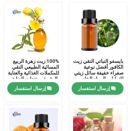
بايسفو النباتي النقي زيت
100% زيت زهرة الربيع
الكافور أفضل نوعية
المسائية الطبيعي النقي
صفراء خفيفة سائل زيتي
للمكملات الغذائية والعناية
للتوابل والمواد الخام
بالبشرة ومنتجات العناية
التجميلية
الشخصية
إرسال استفسار
إرسال استفسار
المنزل
المنتجات
فيديوهات