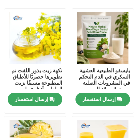
بايسفو الطبيعية العشبية
نكهة زيت بذور اللفت تم
السكري في الدم التحكم
تطويرها حصريًا للأطباق
في المشروبات الصلبة
المطبوخة مسبقًا بزيت
مسحوق ورقة المربى
الطعام وأنظمة طهي
جذر كودزو الجينسنغ
الطعام الصينية
المنزل
إرسال استفسار
إرسال استفسار
جوجي التوت بذور كاسيا
لدعم الجلوكوز الصحية
المنتجات
فيديوهات