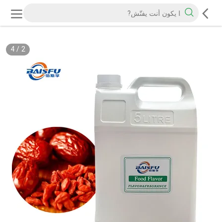
4
/
2