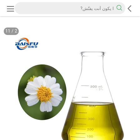
11
/
2