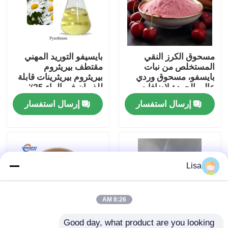
برنامج VR
مسحوق الكرز النقي
بايسيفو التوريد المهني
حولنا
المستخلص من نبات
مقتطف بيريثروم
بايسفو، مسحوق وردي
بيريثروم بيريثرينات قابلة
عالي الجودة لإضافات
للذوبان في الماء 25٪
جولة في المصنع
الطعام ومستحضرات
كاس 8003-34-7 سائل
إرسال استفسار
إرسال استفسار
التجميل
أصفر للمبيدات الحيوية
مراقبة الجودة
اتصل بنا
Lisa
أخبار
8:26 AM
نكهات الجوهر الغذائي
Good day, what product are you looking 