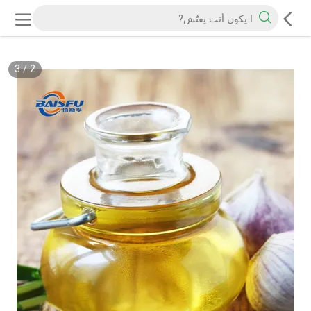
3
/
2