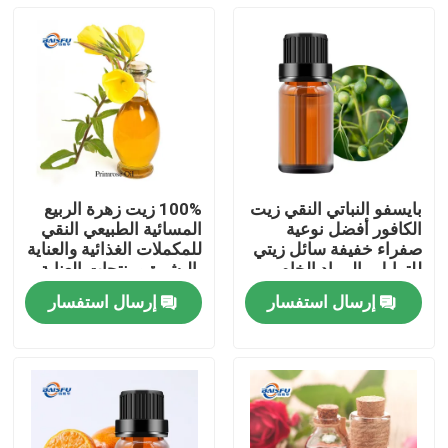
بايسفو النباتي النقي زيت
100% زيت زهرة الربيع
الكافور أفضل نوعية
المسائية الطبيعي النقي
صفراء خفيفة سائل زيتي
للمكملات الغذائية والعناية
للتوابل والمواد الخام
بالبشرة ومنتجات العناية
التجميلية
الشخصية
إرسال استفسار
إرسال استفسار
المنزل
المنتجات
فيديوهات