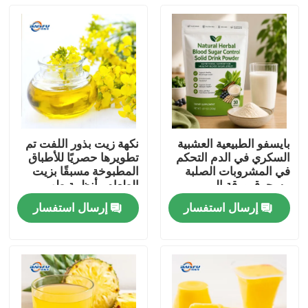
بايسفو الطبيعية العشبية
نكهة زيت بذور اللفت تم
السكري في الدم التحكم
تطويرها حصريًا للأطباق
في المشروبات الصلبة
المطبوخة مسبقًا بزيت
مسحوق ورقة المربى
الطعام وأنظمة طهي
جذر كودزو الجينسنغ
الطعام الصينية
إرسال استفسار
إرسال استفسار
جوجي التوت بذور كاسيا
المنزل
لدعم الجلوكوز الصحية
المنتجات
فيديوهات