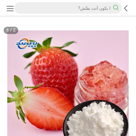
6
/
2