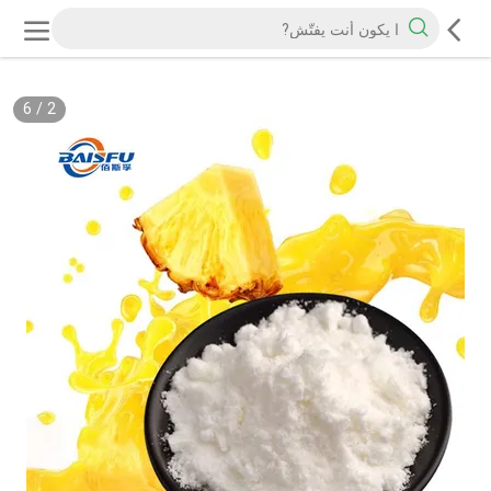
6
/
2