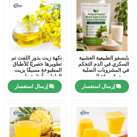
بايسفو الطبيعية العشبية
نكهة زيت بذور اللفت تم
السكري في الدم التحكم
تطويرها حصريًا للأطباق
في المشروبات الصلبة
المطبوخة مسبقًا بزيت
مسحوق ورقة المربى
الطعام وأنظمة طهي
جذر كودزو الجينسنغ
الطعام الصينية
إرسال استفسار
إرسال استفسار
جوجي التوت بذور كاسيا
لدعم الجلوكوز الصحية
المنزل
المنتجات
فيديوهات