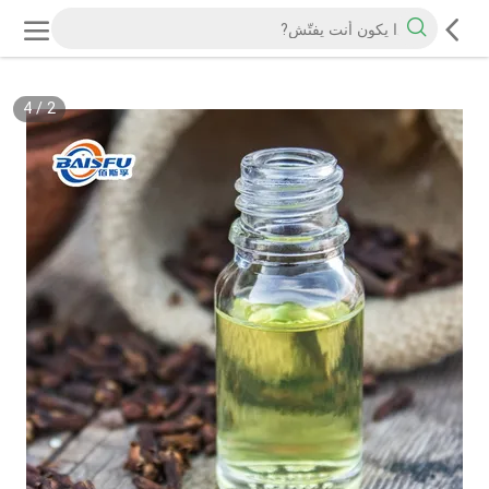
4
/
2