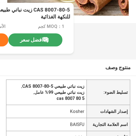
للنكهة الغذائية
MOQ：1 كجم
الأسعا
افضل سعر
منتوج وصف
زيت نباتي طبيعي CAS 8007-80-5
,
تسليط الضوء:
زيت نباتي طبيعي 99% عامل
,
cas 8007 80 5
إصدار الشهادات
Kosher
اسم العلامة التجارية
BAISFU