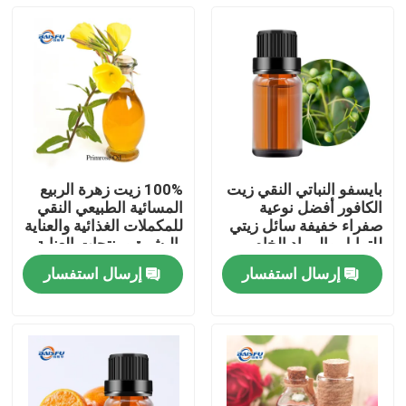
بايسفو النباتي النقي زيت
100% زيت زهرة الربيع
الكافور أفضل نوعية
المسائية الطبيعي النقي
صفراء خفيفة سائل زيتي
للمكملات الغذائية والعناية
للتوابل والمواد الخام
بالبشرة ومنتجات العناية
التجميلية
الشخصية
إرسال استفسار
إرسال استفسار
المنزل
المنتجات
فيديوهات