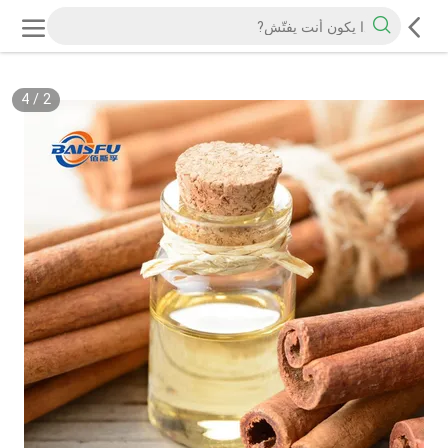
4
/
2