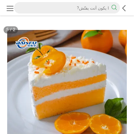
5
/
2