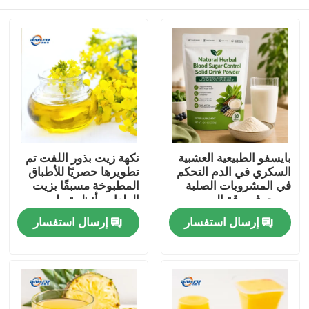
بايسفو الطبيعية العشبية
نكهة زيت بذور اللفت تم
السكري في الدم التحكم
تطويرها حصريًا للأطباق
في المشروبات الصلبة
المطبوخة مسبقًا بزيت
مسحوق ورقة المربى
الطعام وأنظمة طهي
جذر كودزو الجينسنغ
الطعام الصينية
المنزل
إرسال استفسار
إرسال استفسار
جوجي التوت بذور كاسيا
لدعم الجلوكوز الصحية
المنتجات
فيديوهات