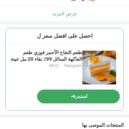
عرض المزيد
احصل على افضل سعر ل
طعم التفاح الأحمر فوزي طعم
الفاكهة السائل 99٪ نقاء 20 مل عينة
MOQ： 1kilogram
استمر
المنتجات الموصى بها