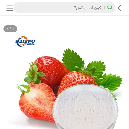
7
/
2