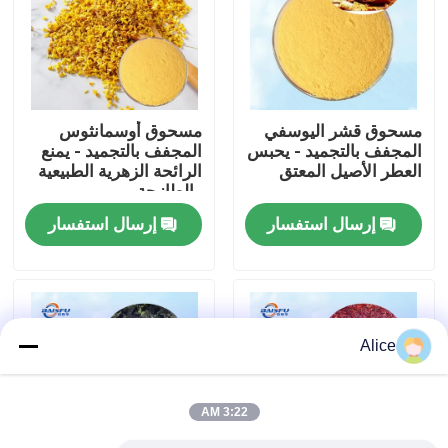
برنامج VR
حولنا
مسحوق قشر اليوسفي
مسحوق أوسمانثوس
المجفف بالتجميد - يحبس
المجفف بالتجميد - يمنع
العطر الأصيل المعتق
الرائحة الزهرية الطبيعية
جولة في المصنع
والطازجة
إرسال استفسار
إرسال استفسار
مراقبة الجودة
اتصل بنا
Alice
أخبار
3:22 AM
نكهات الجوهر الغذائي