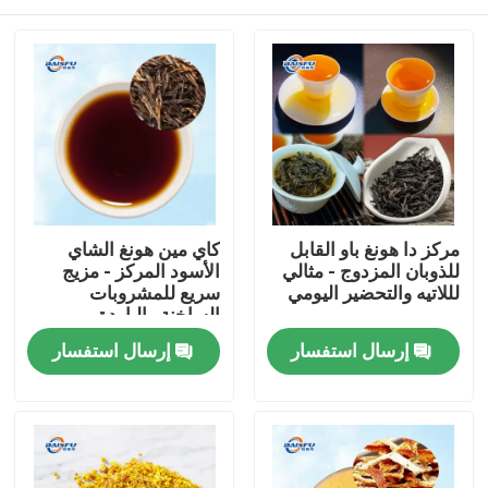
مركز دا هونغ باو القابل
كاي مين هونغ الشاي
للذوبان المزدوج - مثالي
الأسود المركز - مزيج
لللاتيه والتحضير اليومي
سريع للمشروبات
الساخنة والباردة
المنزل
إرسال استفسار
إرسال استفسار
المنتجات
فيديوهات