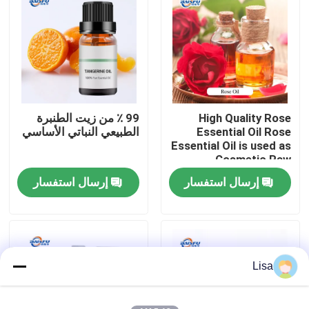
برنامج VR
حولنا
High Quality Rose
99 ٪ من زيت الطنبرة
جولة في المصنع
Essential Oil Rose
الطبيعي النباتي الأساسي
Essential Oil is used as
Cosmetic Raw
مراقبة الجودة
Material
إرسال استفسار
إرسال استفسار
اتصل بنا
أخبار
Lisa
نكهات الجوهر الغذائي