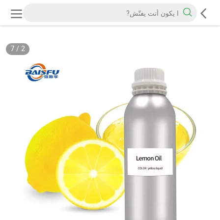
7
/
2