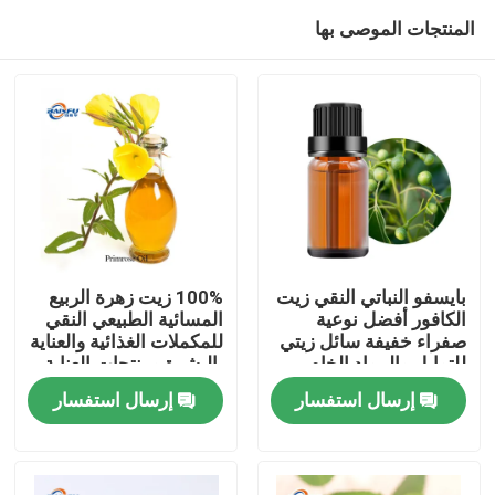
المنتجات الموصى بها
بايسفو النباتي النقي زيت
100% زيت زهرة الربيع
الكافور أفضل نوعية
المسائية الطبيعي النقي
صفراء خفيفة سائل زيتي
للمكملات الغذائية والعناية
المنزل
للتوابل والمواد الخام
بالبشرة ومنتجات العناية
التجميلية
الشخصية
إرسال استفسار
إرسال استفسار
المنتجات
فيديوهات