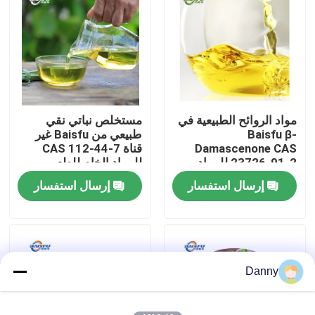
برنامج VR
حولنا
مواد الروائح الطبيعية في
مستخلص نباتي نقي
جولة في المصنع
Baisfu β-
طبيعي من Baisfu غير
Damascenone CAS
قناة CAS 112-44-7
23726-91-2 للمواد
للمواد الخام للطعم
مراقبة الجودة
الخام للنكهات الغذائية
الغذائي والعطور اليومية
إرسال استفسار
إرسال استفسار
والعطور التجميلية
اتصل بنا
أخبار
Danny
نكهات الجوهر الغذائي