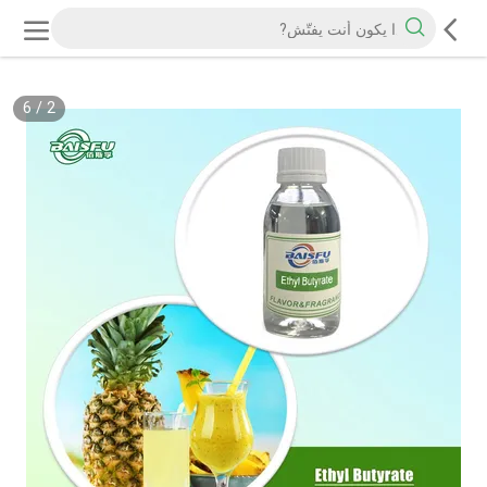
6
/
2