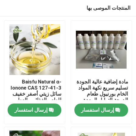
المنتجات الموصى بها
مادة إضافية عالية الجودة
Baisfu Natural α-
تسليم سريع نكهة المواد
Ionone CAS 127-41-3
الخام بورنيول طعام
سائل زيتي أصفر خفيف
المنزل
الدرجة التوابل المعدة
للطعم الغذائي والعطور
نكهة
التجميلية
إرسال استفسار
إرسال استفسار
المنتجات
فيديوهات