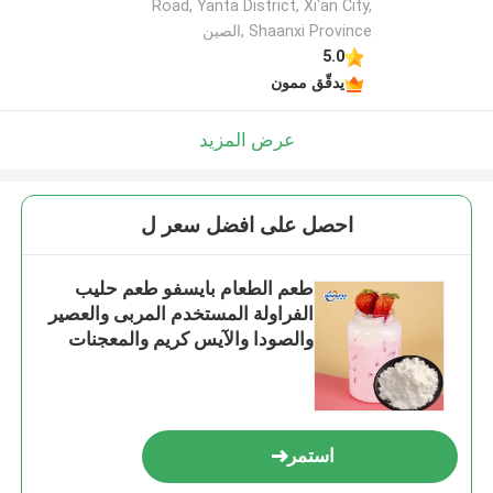
Road, Yanta District, Xi'an City,
Shaanxi Province ,الصين
5.0
يدقّق ممون
عرض المزيد
احصل على افضل سعر ل
طعم الطعام بايسفو طعم حليب
الفراولة المستخدم المربى والعصير
والصودا والآيس كريم والمعجنات
والكعك والخبز
استمر