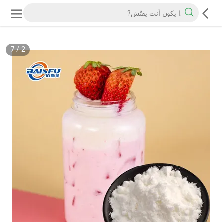
7
/
2