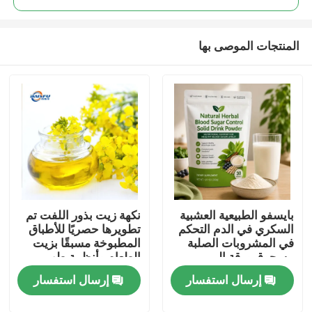
المنتجات الموصى بها
بايسفو الطبيعية العشبية
نكهة زيت بذور اللفت تم
المنزل
السكري في الدم التحكم
تطويرها حصريًا للأطباق
في المشروبات الصلبة
المطبوخة مسبقًا بزيت
مسحوق ورقة المربى
الطعام وأنظمة طهي
المنتجات
جذر كودزو الجينسنغ
الطعام الصينية
إرسال استفسار
إرسال استفسار
جوجي التوت بذور كاسيا
لدعم الجلوكوز الصحية
فيديوهات