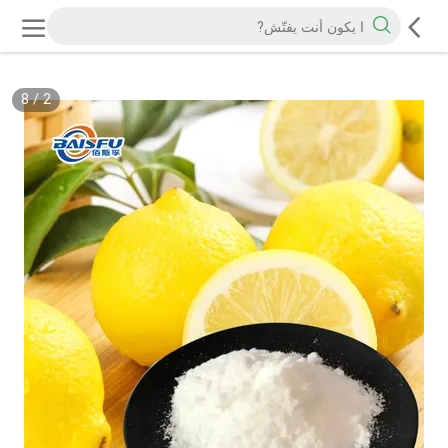
8
/
2