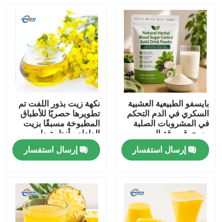
بايسفو الطبيعية العشبية
نكهة زيت بذور اللفت تم
السكري في الدم التحكم
تطويرها حصريًا للأطباق
في المشروبات الصلبة
المطبوخة مسبقًا بزيت
مسحوق ورقة المربى
الطعام وأنظمة طهي
جذر كودزو الجينسنغ
الطعام الصينية
إرسال استفسار
إرسال استفسار
جوجي التوت بذور كاسيا
المنزل
لدعم الجلوكوز الصحية
المنتجات
فيديوهات