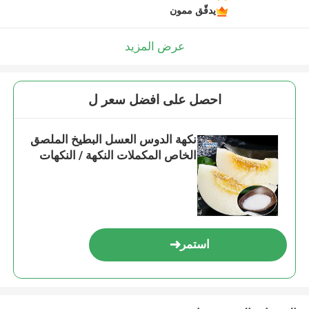
يدقّق ممون
عرض المزيد
احصل على افضل سعر ل
نكهة الدوس العسل البطيخ الملصق
الخاص المكملات النكهة / النكهات
استمر