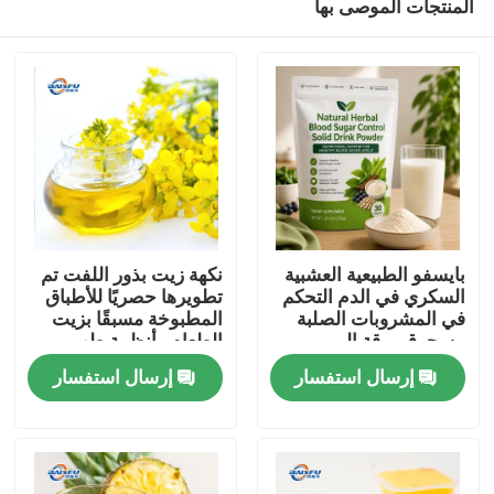
المنتجات الموصى بها
بايسفو الطبيعية العشبية
نكهة زيت بذور اللفت تم
السكري في الدم التحكم
تطويرها حصريًا للأطباق
في المشروبات الصلبة
المطبوخة مسبقًا بزيت
مسحوق ورقة المربى
الطعام وأنظمة طهي
المنزل
جذر كودزو الجينسنغ
الطعام الصينية
إرسال استفسار
إرسال استفسار
جوجي التوت بذور كاسيا
لدعم الجلوكوز الصحية
المنتجات
فيديوهات