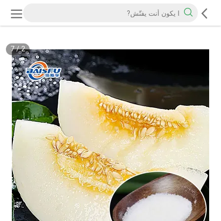
7
/
2