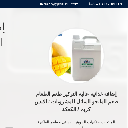
danny@baisfu.com
86-13072980070
إض
ا
إضافة غذائية عالية التركيز طعم الطعام
طعم المانجو السائل للمشروبات / الآيس
كريم / الكعكة
المنتجات
-
نكهات الجوهر الغذائي
-
طعم الفاكهة
الطبيعي