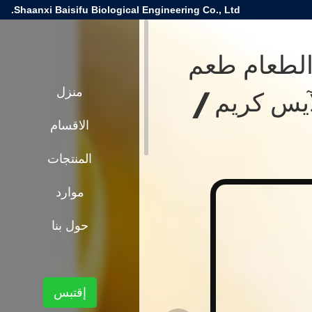
Shaanxi Baisifu Biological Engineering Co., Ltd.
 الطعام طعم
آيس كريم /
منزل
الاقسام
المنتجات
موارد
حول بنا
إقتبس