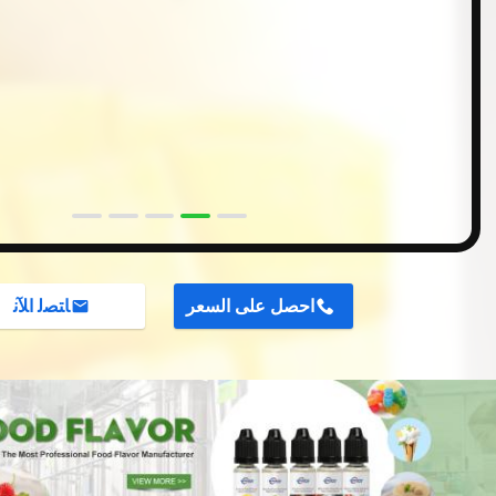
احصل على السعر
ﺎﺘﺼﻟ ﺍﻶﻧ