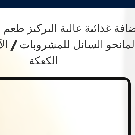
افة غذائية عالية التركيز طعم
لمانجو السائل للمشروبات / ال
الكعكة