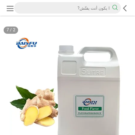
7
/
2