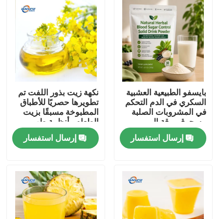
بايسفو الطبيعية العشبية
نكهة زيت بذور اللفت تم
السكري في الدم التحكم
تطويرها حصريًا للأطباق
في المشروبات الصلبة
المطبوخة مسبقًا بزيت
مسحوق ورقة المربى
الطعام وأنظمة طهي
جذر كودزو الجينسنغ
الطعام الصينية
إرسال استفسار
إرسال استفسار
جوجي التوت بذور كاسيا
لدعم الجلوكوز الصحية
المنزل
المنتجات
فيديوهات