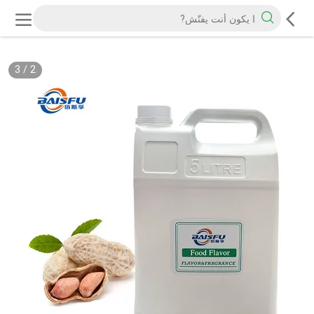
3
/
2