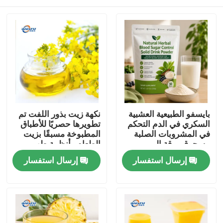
بايسفو الطبيعية العشبية
نكهة زيت بذور اللفت تم
السكري في الدم التحكم
تطويرها حصريًا للأطباق
في المشروبات الصلبة
المطبوخة مسبقًا بزيت
مسحوق ورقة المربى
الطعام وأنظمة طهي
جذر كودزو الجينسنغ
الطعام الصينية
المنزل
إرسال استفسار
إرسال استفسار
جوجي التوت بذور كاسيا
لدعم الجلوكوز الصحية
المنتجات
فيديوهات