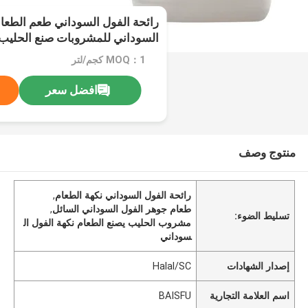
رائحة الفول السوداني طعم الطعا
السوداني للمشروبات صنع الحليب ل
إندونيسيا دبي
MOQ：1 كجم/لتر
افضل سعر
منتوج وصف
رائحة الفول السوداني نكهة الطعام
,
طعام جوهر الفول السوداني السائل
,
تسليط الضوء:
مشروب الحليب يصنع الطعام نكهة الفول ال
سوداني
إصدار الشهادات
Halal/SC
اسم العلامة التجارية
BAISFU