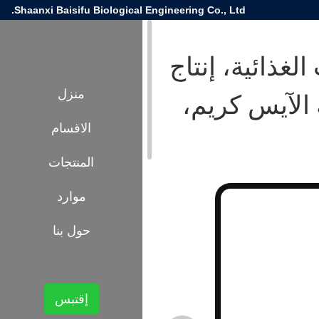
Shaanxi Baisifu Biological Engineering Co., Ltd.
لغذائية، إنتاج
 الآيس كريم،
منزل
الاقسام
المنتجات
موارد
حول بنا
إقتبس