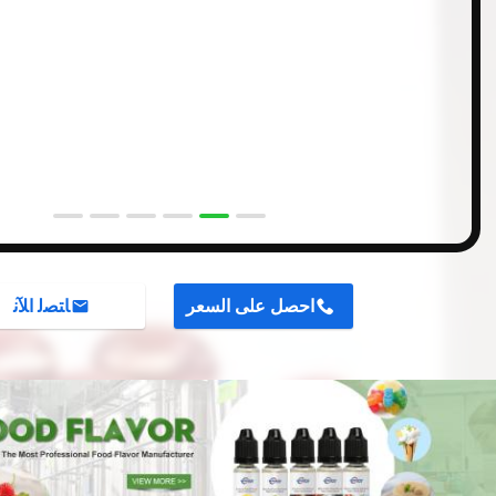
احصل على السعر
ﺎﺘﺼﻟ ﺍﻶﻧ