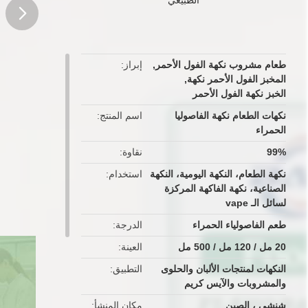
button
طعام مشروب نكهة الفول الأحمر
,
إبراز
المخبز الفول الأحمر نكهة
,
الخبز نكهة الفول الأحمر
نكهات الطعام نكهة الفاصوليا
اسم المنتج
الحمراء
99%
نقاوة
نكهة الطعام، النكهة اليومية، النكهة
استخدام
الصناعية، نكهة الفاكهة المركزة
لسائل الـ vape
طعم الفاصولياء الحمراء
الدرجة
20 مل / 120 مل / 500 مل
العينة
النكهات لمنتجات الألبان والحلوى
التطبيق
والمشروبات والآيس كريم
شنشى ، الصين
مكان المنشأ