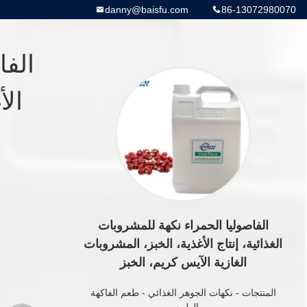
danny@baisfu.com
86-13072980070
الفا
الأ
الفاصوليا الحمراء نكهة للمشروبات
الغذائية، إنتاج الأغذية، الخبز، المشروبات
الغازية الآيس كريم، الخبز
المنتجات
-
نكهات الجوهر الغذائي
-
طعم الفاكهة
الطبيعي