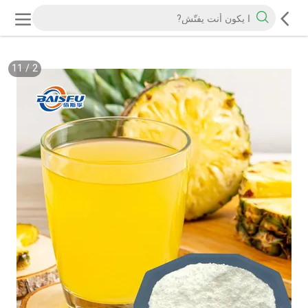
11
/
2