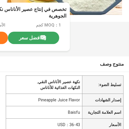
تخصص في إنتاج عصير الأناناس نكه
الجوهرية
MOQ：1 كجم
الأسعا
افضل سعر
منتوج وصف
نكهة عصير الأناناس النقي
,
تسليط الضوء:
النكهات الغذائية للأناناس
إصدار الشهادات
Pineapple Juice Flavor
اسم العلامة التجارية
Baisfu
الأسعار
USD：36-43