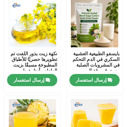
بايسفو الطبيعية العشبية
نكهة زيت بذور اللفت تم
السكري في الدم التحكم
تطويرها حصريًا للأطباق
في المشروبات الصلبة
المطبوخة مسبقًا بزيت
مسحوق ورقة المربى
الطعام وأنظمة طهي
جذر كودزو الجينسنغ
الطعام الصينية
إرسال استفسار
إرسال استفسار
جوجي التوت بذور كاسيا
لدعم الجلوكوز الصحية
المنزل
المنتجات
فيديوهات