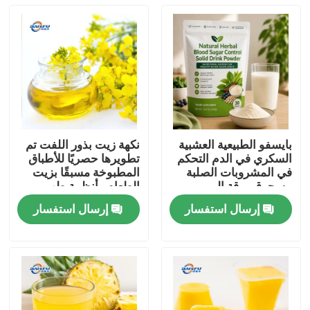
بايسفو الطبيعية العشبية
نكهة زيت بذور اللفت تم
السكري في الدم التحكم
تطويرها حصريًا للأطباق
في المشروبات الصلبة
المطبوخة مسبقًا بزيت
مسحوق ورقة المربى
الطعام وأنظمة طهي
جذر كودزو الجينسنغ
الطعام الصينية
إرسال استفسار
إرسال استفسار
جوجي التوت بذور كاسيا
المنزل
لدعم الجلوكوز الصحية
المنتجات
فيديوهات