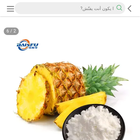
6
/
2