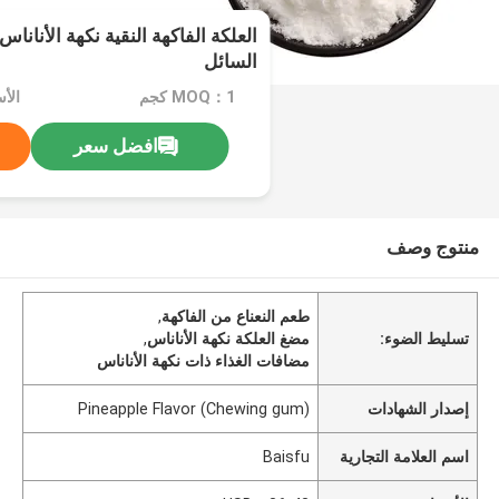
العلكة الفاكهة النقية نكهة الأنانا
السائل
MOQ：1 كجم
الأسعا
افضل سعر
منتوج وصف
طعم النعناع من الفاكهة
,
تسليط الضوء:
مضغ العلكة نكهة الأناناس
,
مضافات الغذاء ذات نكهة الأناناس
إصدار الشهادات
Pineapple Flavor (Chewing gum)
اسم العلامة التجارية
Baisfu