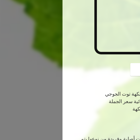
button
 نكهة توت الجوجي
كهة
ت أصلية وفريدة من نوعها.يتم