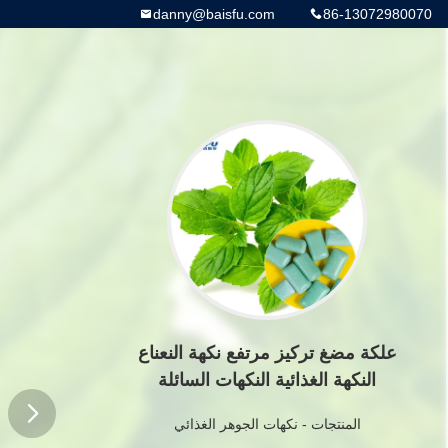
danny@baisfu.com
86-13072980070
علكة مضغ تركيز مرتفع نكهة النعناع
النكهة الغذائية النكهات السائلة
المنتجات
-
نكهات الجوهر الغذائي