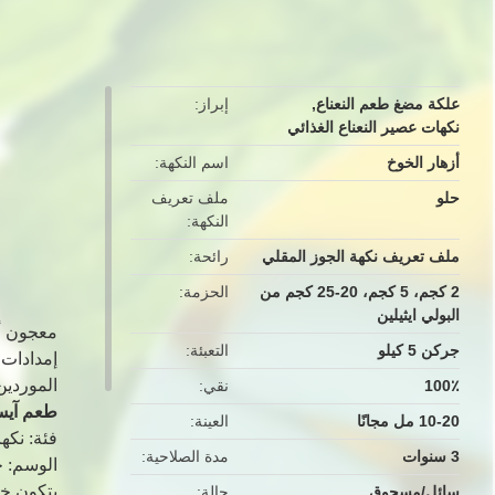
button
علكة مضغ طعم النعناع
,
إبراز
نكهات عصير النعناع الغذائي
أزهار الخوخ
اسم النكهة
حلو
ملف تعريف
النكهة
ملف تعريف نكهة الجوز المقلي
رائحة
2 كجم، 5 كجم، 20-25 كجم من
الحزمة
البولي ايثيلين
معجون أس
جركن 5 كيلو
التعبئة
إمدادات بايسفو محتوى مر
الموردين
100٪
نقي
طعم آيس
10-20 مل مجانًا
العينة
فئة: نكه
3 سنوات
مدة الصلاحية
الوسم: ج
يتكون خط
سائل/مسحوق
حالة