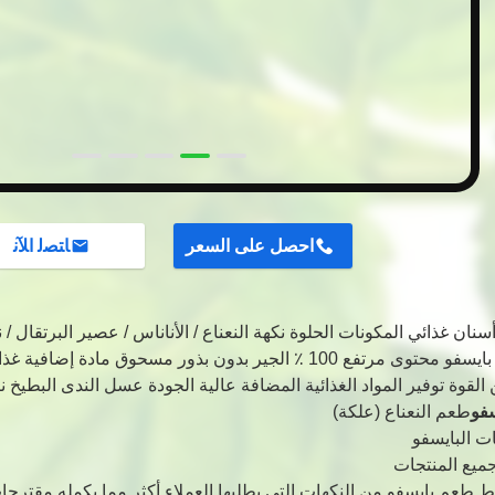
احصل على السعر
ﺎﺘﺼﻟ ﺍﻶﻧ
نان غذائي المكونات الحلوة نكهة النعناع / الأناناس / عصير البرتقال /
تفع 100 ٪ الجير بدون بذور مسحوق مادة إضافية غذائية سعر الجملة
 القوة توفير المواد الغذائية المضافة عالية الجودة عسل الندى البطيخ ن
فو
طعم النعناع (علكة)
ات البايسفو
ميع المنتجات
 طعم بايسفو من النكهات التي يطلبها العملاء أكثر مما يكمله مقترحا