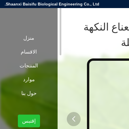
Shaanxi Baisifu Biological Engineering Co., Ltd.
ناع النكهة
ة
منزل
الاقسام
المنتجات
موارد
حول بنا
إقتبس