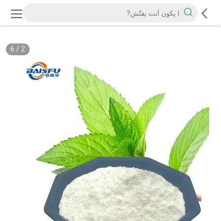
6
/
2