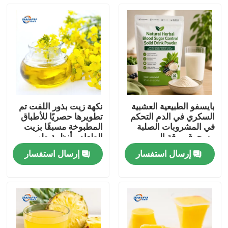
بايسفو الطبيعية العشبية
نكهة زيت بذور اللفت تم
السكري في الدم التحكم
تطويرها حصريًا للأطباق
في المشروبات الصلبة
المطبوخة مسبقًا بزيت
مسحوق ورقة المربى
الطعام وأنظمة طهي
جذر كودزو الجينسنغ
الطعام الصينية
إرسال استفسار
إرسال استفسار
جوجي التوت بذور كاسيا
المنزل
لدعم الجلوكوز الصحية
المنتجات
فيديوهات